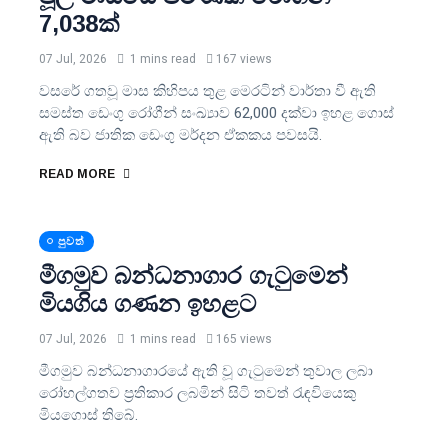
7,038ක්
07 Jul, 2026
1 mins read
167 views
වසරේ ගතවූ මාස කිහිපය තුළ මෙරටින් වාර්තා වී ඇති
සමස්ත ඩෙංගු රෝගීන් සංඛ්‍යාව 62,000 දක්වා ඉහළ ගොස්
ඇති බව ජාතික ඩෙංගු මර්දන ඒකකය පවසයි.
READ MORE
පුවත්
මීගමුව බන්ධනාගාර ගැටුමෙන්
මියගිය ගණන ඉහළට
07 Jul, 2026
1 mins read
165 views
මීගමුව බන්ධනාගාරයේ ඇති වූ ගැටුමෙන් තුවාල ලබා
රෝහල්ගතව ප්‍රතිකාර ලබමින් සිටි තවත් රැඳවියෙකු
මියගොස් තිබේ.