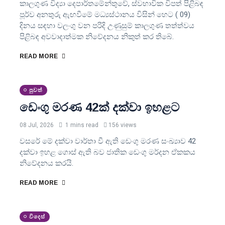
කාලගුණ විද්‍යා දෙපාර්තමේන්තුවේ, ස්වභාවික විපත් පිළිබඳ
පූර්ව අනතුරු ඇඟවීමේ මධ්‍යස්ථානය විසින් හෙට ( 09)
දිනය සඳහා වලංගු වන පරිදි උණුසුම් කාලගුණ තත්ත්වය
පිළිබඳ අවවාදාත්මක නිවේදනය නිකුත් කර තිබේ.
READ MORE
පුවත්
ඩෙංගු මරණ 42ක් දක්වා ඉහළට
08 Jul, 2026
1 mins read
156 views
වසරේ මේ දක්වා වාර්තා වී ඇති ඩෙංගු මරණ සංඛ්‍යාව 42
දක්වා ඉහළ ගොස් ඇති බව ජාතික ඩෙංගු මර්දන ඒකකය
නිවේදනය කරයි.
READ MORE
විදෙස්