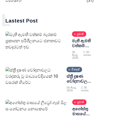
විශේෂාංග
(31)
L
Lastest Post
පුවත්
මැති ඇමති
වත්කම්
බැරකම්
06
30
ප්‍රකාශන
Aug,
views
2026
පරිශීලනයට
ජනතාවට
විදෙස්
තවදුරටත්
ඉඩ
ස්ත්‍රී දූෂණ
චෝදනාවලට
වරදකරු වූ
06 Aug,
30
මාධ්‍යවේදියෙක්
2026
views
10 වසරක්
හිරේට
පුවත්
අගෝස්තු
මාසයේ