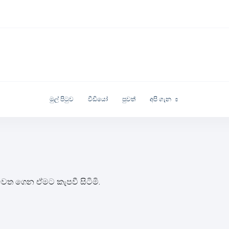
මුල් පිටුව
වීඩියෝ
පුවත්
අපි ගැන
ෙත ගෙන ඒමට කැපවී සිටිමි.