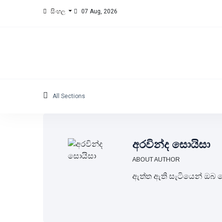
සිංහල
07 Aug, 2026
All Sections
අරවින්ද සොයිසා
ABOUT AUTHOR
ඇත්ත ඇති සැටියෙන් ඔබ ව