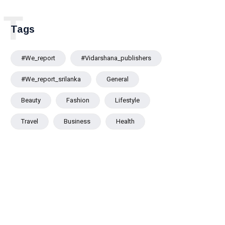
ලංකාව
තුළ
T
තහනම්
Tags
කෙරේ
#we_report
#vidarshana_publishers
#we_report_srilanka
General
Beauty
Fashion
Lifestyle
Travel
Business
Health