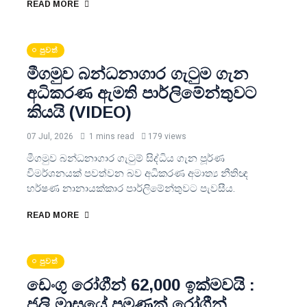
READ MORE
පුවත්
මීගමුව බන්ධනාගාර ගැටුම ගැන
අධිකරණ ඇමති පාර්ලිමේන්තුවට
කියයි (VIDEO)
07 Jul, 2026
1 mins read
179 views
මීගමුව බන්ධනාගාර ගැටුම් සිද්ධිය ගැන පූර්ණ
විමර්ශනයක් පවත්වන බව අධිකරණ අමාත්‍ය නීතිඥ
හර්ෂණ නානායක්කාර පාර්ලිමේන්තුවට පැවසීය.
READ MORE
පුවත්
ඩෙංගු රෝගීන් 62,000 ඉක්මවයි :
ජූලි මාසයේ පමණක් රෝගීන්