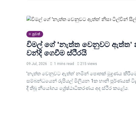
පුවත්
විමල් ගේ 'නැත්ත වෙනුවට ඇත්ත’ නිස
වන්දි ගෙවීම ස්ථිරයි
09 Jul, 2026
1 mins read
215 views
'නැත්ත වෙනුවට ඇත්ත’ නමින් පොතක් මුද්‍රණය කිරී
සම්බන්ධයෙන් රුපියල් මිලියන 1ක හානි පූර්ණයක
දී තිබූ නියෝගය ශ්‍රේෂ්ඨාධිකරණය අද ස්ථිර කළේය.