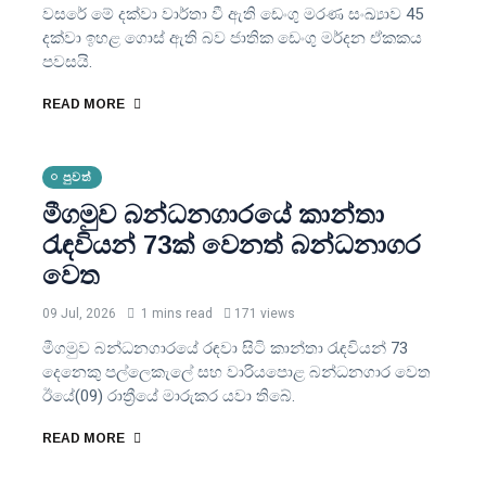
වසරේ මේ දක්වා වාර්තා වී ඇති ඩෙංගු මරණ සංඛ්‍යාව 45
දක්වා ඉහළ ගොස් ඇති බව ජාතික ඩෙංගු මර්දන ඒකකය
පවසයි.
READ MORE
පුවත්
මීගමුව බන්ධනගාරයේ කාන්තා
රැඳවියන් 73ක් වෙනත් බන්ධනාගර
වෙත
09 Jul, 2026
1 mins read
171 views
මීගමුව බන්ධනගාරයේ රඳවා සිටි කාන්තා රැඳවියන් 73
දෙනෙකු පල්ලෙකැලේ සහ වාරියපොළ බන්ධනගාර වෙත
ඊයේ(09) රාත්‍රීයේ මාරුකර යවා තිබේ.
READ MORE