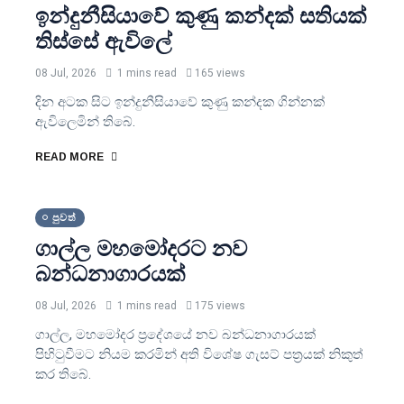
ඉන්දුනීසියාවේ කුණු කන්දක් සතියක්
තිස්සේ ඇවිලේ
08 Jul, 2026
1 mins read
165 views
දින අටක සිට ඉන්දුනීසියාවේ කුණු කන්දක ගින්නක්
ඇවිලෙමින් තිබේ.
READ MORE
පුවත්
ගාල්ල මහමෝදරට නව
බන්ධනාගාරයක්
08 Jul, 2026
1 mins read
175 views
ගාල්ල, මහමෝදර ප්‍රදේශයේ නව බන්ධනාගාරයක්
පිහිටුවීමට නියම කරමින් අති විශේෂ ගැසට් පත්‍රයක් නිකුත්
කර තිබේ.