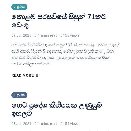
පුවත්
කොළඹ සරසවියේ සිසුන් 71කට
ඩෙංගු
09 Jul, 2026
1 mins read
156 views
කොළඹ විශ්වවිද්‍යාලයේ සිසුන් 71ක් දෙනෙකුට ඩෙංගු වැලඳී
ඇති අතර, සිසුන් 5 දෙනෙකු රෝහල්ගතව ප්‍රතිකාර ලබන
බව එම විශ්වවිද්‍යාලයේ උපකුලපති මහාචාර්ය ඉන්දික
කරුණාතිලක පවසයි.
READ MORE
පුවත්
හෙට ප්‍රදේශ කිහිපයක උණුසුම
ඉහලට
08 Jul, 2026
1 mins read
155 views