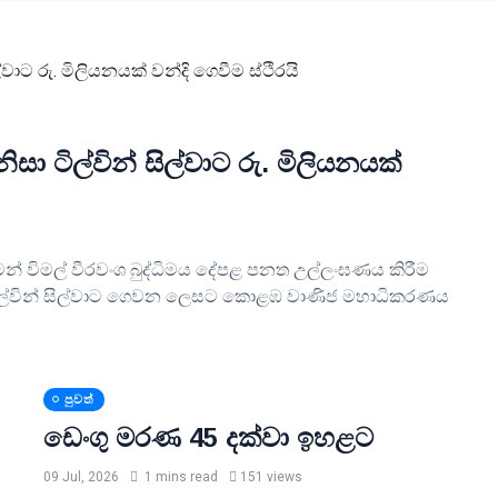
ා ටිල්වින් සිල්වාට රු. මිලියනයක්
මෙන් විමල් වීරවංශ බුද්ධිමය දේපළ පනත උල්ලංඝණය කිරීම
් ටිල්වින් සිල්වාට ගෙවන ලෙසට කොළඹ වාණිජ මහාධිකරණය
පුවත්
ඩෙංගු මරණ 45 දක්වා ඉහළට
09 Jul, 2026
1 mins read
151 views