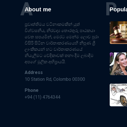
A
P
About me
Popul
ප්‍රවෘත්තිමය වටිනාකමකින් යුත්
විශ්වසනීය, නිරවද්‍ය තොරතුරු පාඨකයා
වෙත සපයමින්, මෙරට මෙන්ම ලොව පුරා
විසිරි සිටින වාර්තාකරණයෙහි නිපුණ ශ්‍රී
ලාංකිකයන් හට වාර්තාකරණයේ
නියැලීමට වේදිකාවක් තනා දීම ලබාදීම
අපගේ මූලික අභිප්‍රායයි.
Address
10 Station Rd, Colombo 00300
Phone
+94 (11) 4764344