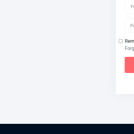
Rem
For