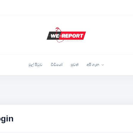
මුල් පිටුව
වීඩියෝ
පුවත්
අපි ගැන
gin