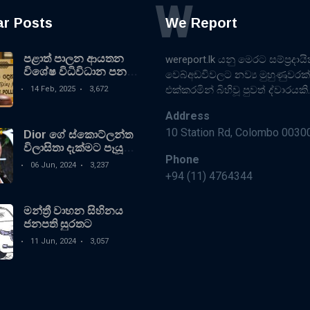
W
ar Posts
We Report
පළාත් පාලන ආයතන
wereport.lk යනු මෙරට සම්ප්‍රදාය
විශේෂ විධිවිධාන පනත්
වෙබ්අඩවිවලට නව්‍ය මුහුණුවරක්
කෙටුම්පතට බෙදුණු
එක්කරමින් බිහිවූ පුවත් ද්වාරයකි.
14 Feb, 2025
3,672
තීන්දුවක්
Address
10 Station Rd, Colombo 0030
Dior ගේ ස්කොට්ලන්ත
විලාසිතා දැක්මට පෑයූ
Phone
හොලිවුඩ් තරු මෙන්න
06 Jun, 2024
3,237
+94 (11) 4764344
මන්ත්‍රී වාහන සිහිනය
ජනපති සුරතට
11 Jun, 2024
3,057