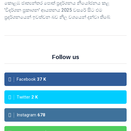
කොළඹ ජාත්‍යන්තර පොත් ප්‍රදර්ශනය නියෝජනය කළ
'විදර්ශන ප්‍රකාශන' ආයතනය 2025 වසරේ සිට එම
ප්‍රදර්ශනයෙන් ඉවත්වන බව නිල වශයෙන් දන්වා තිබේ.
Follow us
Facebook
37
K
Twitter
2
K
Instagram
678