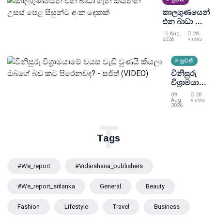
කාලගුණයෙන්
එන බාධා ගැන
කියන්න උසස්
10 Aug,
28
පෙළ සිසුන්ට
2026
views
අංක දෙකක්
පුවත්
විනිසුරු
විශ්‍රාමයාමේ
වයස වැඩි
09
28
වුණයි
Aug,
views
2026
කියලා
ඔබගේ බඩ
T
කට
Tags
පිරෙනවද?
- සජිත්
(VIDEO)
#we_report
#vidarshana_publishers
#we_report_srilanka
General
Beauty
Fashion
Lifestyle
Travel
Business