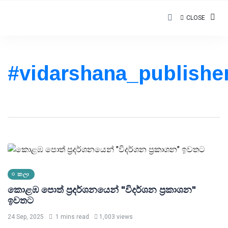
CLOSE
#vidarshana_publishe
කලා
කොළඹ පොත් ප්‍රදර්ශනයෙන් "විදර්ශන ප්‍රකාශන"
ඉවතට
24 Sep, 2025
1 mins read
1,003 views