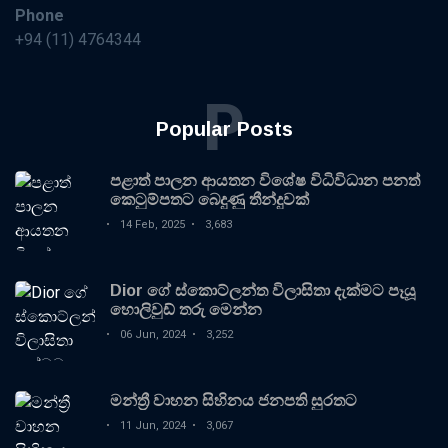
Phone
+94 (11) 4764344
P
Popular Posts
පළාත් පාලන ආයතන විශේෂ විධිවිධාන පනත්
කෙටුම්පතට බෙදුණු තීන්දුවක්
14 Feb, 2025
3,683
Dior ගේ ස්කොට්ලන්ත විලාසිතා දැක්මට පෑයූ
හොලිවුඩ් තරු මෙන්න
06 Jun, 2024
3,252
මන්ත්‍රී වාහන සිහිනය ජනපති සුරතට
11 Jun, 2024
3,067