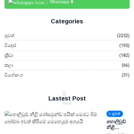
Whatsapp
8
Categories
පුවත්
(2252)
විදෙස්
(195)
ක්‍රීඩා
(182)
කලා
(66)
විශේෂාංග
(31)
L
Lastest Post
පුවත්
හොලිවුඩ්
නිළි
රෝසමුන්ඩ්