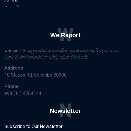
W
We Report
wereport.lk යනු මෙරට සම්ප්‍රදායික පුවත් වෙබ්අඩවිවලට නව්‍ය
මුහුණුවරක් එක්කරමින් බිහිවූ පුවත් ද්වාරයකි.
Address
10 Station Rd, Colombo 00300
Phone
+94 (11) 4764344
N
Newsletter
Subscribe to Our Newsletter