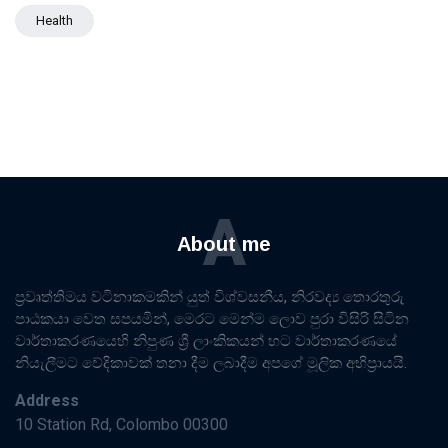
Health
A
About me
ප්‍රවෘත්තිමය වටිනාකමකින් යුත් විශ්වසනීය, නිරවද්‍ය තොරතුරු
පාඨකයා වෙත සපයමින්, මෙරට මෙන්ම ලොව පුරා විසිරි සිටින
වාර්තාකරණයෙහි නිපුණ ශ්‍රී ලාංකිකයන් හට වාර්තාකරණයේ
නියැලීමට වේදිකාවක් තනා දීම ලබාදීම අපගේ මූලික අභිප්‍රායයි.
Address
10 Station Rd, Colombo 00300