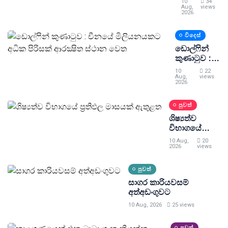
10
34
පයික්
Aug,
views
2026
මෙරට බිම්
බෝම්බ
විදෙස්
ඉවත්
කිරීමේ
ඩොල්ෆින්
මෙහෙයුම්
කුණාටුව :
අගයයි
චීනයේ
10
22
මිලියනයකට
Aug,
views
2026
අධික පිරිසක්
ආරක්‍ෂිත
පුවත්
ස්ථාන වෙත
ශිෂ්‍යත්ව
විභාගයේ
ප්‍රතිඵල
10 Aug,
20
මාසයක්
2026
views
ඇතුළත
පුවත්
සාගර කාරියවසම්
අත්අඩංගුවට
10 Aug, 2026
25 views
පුවත්