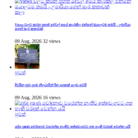
කලා
Views වලට කරන පහත් දේවල් අයේ කැරකිල එන්නේ ඔයාලටම තමයි - උමාරියා
ගෙන් සැර කතාවක්
09 Aug, 2026
32 views
පුවත්
දිවයින පුරා ග්‍රාම නිලධාරින් දින දෙකක් ලෙඩ වෙයි
09 Aug, 2026
16 views
පුවත්
ශබ්ද දූෂණ චෝදනාව වරෙන්තු නැතිව අත්අඩංගුවට ගත හැකි වරදක් වෙන්න යයි