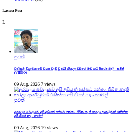
Lastest Post
L
පුවත්
විනිසුරු විශ්‍රාමයාමේ වයස වැඩි වුණයි කියලා ඔබගේ බඩ කට පිරෙනවද? - සජිත්
(VIDEO)
09 Aug, 2026
7 views
පුවත්
අරගලය වෙලාවෙ අපි අඩියක් පස්සට ගත්තා: ජීවිත නැති කරලා ආණ්ඩුවක් රකින්න
අපි ගියේ නෑ - නාමල්
09 Aug, 2026
19 views