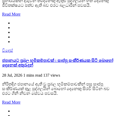
ප්‍රහාරයකින් දරුවන් තිදෙනෙකු ඇතුළු පුද්ගලයින් හත් දෙනෙකු
ජීවිතක්ෂයට පත්ව ඇති බව එරට බලධාරීන් පවසයි.
Read More
විදෙස්
ජපානයට ප්‍රබල භූමිකම්පාවක් : සාප්පු සංකීර්ණයක සිටි බොහෝ
දෙනෙක් අතුරුදන්
28 Jul, 2026
1 mins read
137 views
නිරිතදිග ජපානයේ ඇති වූ ප්‍රබල භූමිකම්පාවකින් පසු සාප්පු
සංකීර්ණයක් තුළ පුද්ගලයින් බොහෝ දෙනෙකු සිරවී සිටින බව
එරට ගිනි නිවන සේවය පවසයි.
Read More