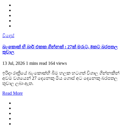
විදෙස්
බැංකොක් හි බාර් එකක ගින්නක් : 27ක් මරුට, 8කට බරපතල
තුවාල
13 Jul, 2026
1 mins read
164 views
ඉරිදා රාත්‍රියේ බැංකොක්හි බීම හලක හටගත් විශාල ගින්නකින්
අවම වශයෙන් 27 දෙනෙකු මිය ගොස් අට දෙනෙකු බරපතල
තුවාල ලබා ඇත.
Read More