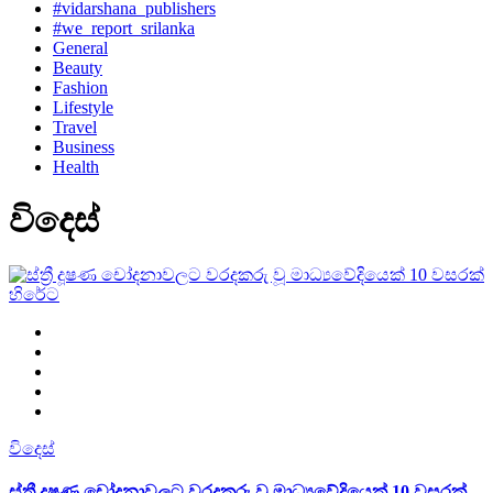
#vidarshana_publishers
#we_report_srilanka
General
Beauty
Fashion
Lifestyle
Travel
Business
Health
විදෙස්
විදෙස්
ස්ත්‍රී දූෂණ චෝදනාවලට වරදකරු වූ මාධ්‍යවේදියෙක් 10 වසරක්