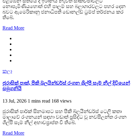
එළඹෙන සතියේ දී ඉරානය නැවත සාකච්ඡාවලට
නොපැමිණියහොත් එහි පාලම් සහ බලාගාරවලට පහර දෙන
බවට ඇමෙරිකානු ජනාධිපති ඩොනල්ඩ් ට්‍රම්ප් තර්ජනය කර
තිබේ.
Read More
කලා
ජුරාසික් පාක්, පීකි බ්ලයින්ඩර්ස් රංගන ශිල්පී සෑම් නීල් දිවියෙන්
සමුගනියි
13 Jul, 2026
1 mins read
168 views
ජුරාසික් පාර්ක් සිනමාපට සහ පීකි බ්ලයින්ඩර්ස් ටෙලි කතා
මාලාවේ රංගනයන් සඳහා වඩාත් ප්‍රසිද්ධ වූ නවසීලන්ත රංගන
ශිල්පී සෑම් නීල් අභාවප්‍රාප්ත වී තිබේ.
Read More