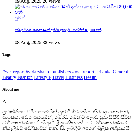
09 Aug, 2026
26 views
පුවත්
ඩෙංගු මරණ ගණන 64ක් දක්වා ඉහළට : රෝගීන් 89,000 පනී
08 Aug, 2026
38 views
Tags
T
#we_report
#vidarshana_publishers
#we_report_srilanka
General
Beauty
Fashion
Lifestyle
Travel
Business
Health
About me
A
ප්‍රවෘත්තිමය වටිනාකමකින් යුත් විශ්වසනීය, නිරවද්‍ය තොරතුරු
පාඨකයා වෙත සපයමින්, මෙරට මෙන්ම ලොව පුරා විසිරි සිටින
වාර්තාකරණයෙහි නිපුණ ශ්‍රී ලාංකිකයන් හට වාර්තාකරණයේ
නියැලීමට වේදිකාවක් තනා දීම ලබාදීම අපගේ මූලික අභිප්‍රායයි.