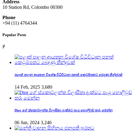
Address
10 Station Rd, Colombo 00300
Phone
+94 (11) 4764344
Popular Posts
P
පළාත් පාලන ආයතන විශේෂ විධිවිධාන පනත් කෙටුම්පතට බෙදුණු තීන්දුවක්
14 Feb, 2025
3,680
Dior ගේ ස්කොට්ලන්ත විලාසිතා දැක්මට පෑයූ හොලිවුඩ් තරු මෙන්න
06 Jun, 2024
3,246