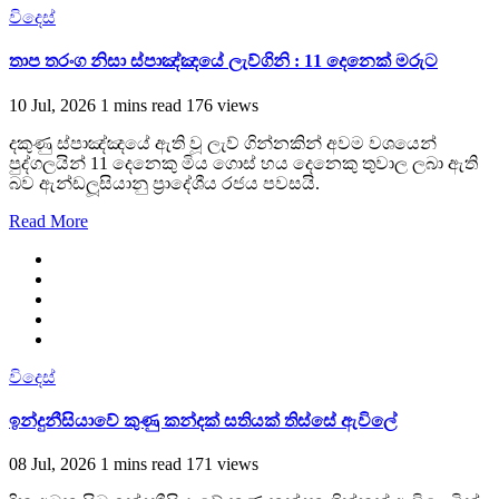
විදෙස්
තාප තරංග නිසා ස්පාඤ්ඤයේ ලැව්ගිනි : 11 දෙනෙක් මරුට
10 Jul, 2026
1 mins read
176 views
දකුණු ස්පාඤ්ඤයේ ඇති වූ ලැව් ගින්නකින් අවම වශයෙන්
පුද්ගලයින් 11 දෙනෙකු මිය ගොස් හය දෙනෙකු තුවාල ලබා ඇති
බව ඇන්ඩලූසියානු ප්‍රාදේශීය රජය පවසයි.
Read More
විදෙස්
ඉන්දුනීසියාවේ කුණු කන්දක් සතියක් තිස්සේ ඇවිලේ
08 Jul, 2026
1 mins read
171 views