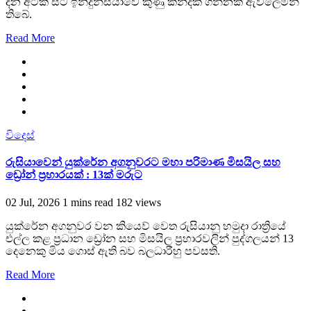
දින අටක සිට ඉන්දුනීසියාවේ කුණු කන්දක ගින්නක් ඇවිලෙමින්
තිබේ.
Read More
විදෙස්
රුසියාවෙන් යුක්රේන අගනුවරට මහා පරිමාණ මිසයිල සහ
ඩ්‍රෝන් ප්‍රහාරයක් : 13ක් මරුට
02 Jul, 2026
1 mins read
182 views
යුක්රේන අගනුවර වන කියෙව් වෙත රුසියානු හමුදා රාත්‍රියේ
එල්ල කළ ප්‍රධාන ඩ්‍රෝන සහ මිසයිල ප්‍රහාරවලින් පුද්ගලයන් 13
දෙනෙකු මිය ගොස් ඇති බව බලධාරීහු පවසති.
Read More