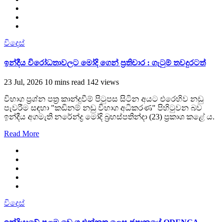
විදෙස්
ඉන්දීය විරෝධතාවලට මෝදි ගෙන් ප්‍රතිචාර : ගැටුම් තවදුරටත්
23 Jul, 2026
10 mins read
142 views
විභාග ප්‍රශ්න පත්‍ර කාන්දුවීම් පිටුපස සිටින අයට එරෙහිව නඩු
පැවරීම සඳහා "කඩිනම් නඩු විභාග අධිකරණ" පිහිටුවන බව
ඉන්දීය අගමැති නරේන්ද්‍ර මෝදි බ්‍රහස්පතින්දා (23) ප්‍රකාශ කළේ ය.
Read More
විදෙස්