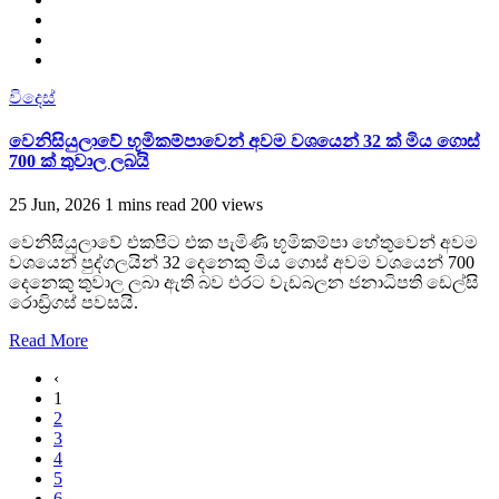
විදෙස්
වෙනිසියුලාවේ භූමිකම්පාවෙන් අවම වශයෙන් 32 ක් මිය ගොස්
700 ක් තුවාල ලබයි
25 Jun, 2026
1 mins read
200 views
වෙනිසියුලාවේ එකපිට එක පැමිණි භූමිකම්පා හේතුවෙන් අවම
වශයෙන් පුද්ගලයින් 32 දෙනෙකු මිය ගොස් අවම වශයෙන් 700
දෙනෙකු තුවාල ලබා ඇති බව එරට වැඩබලන ජනාධිපති ඩෙල්සි
රොඩ්‍රිගස් පවසයි.
Read More
‹
1
2
3
4
5
6