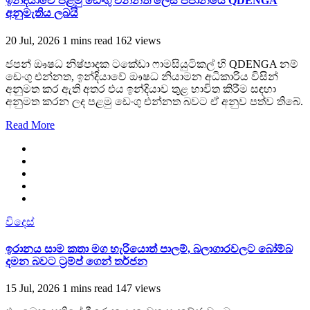
ඉන්දියාවේ පළමු ඩෙංගු එන්නත ලෙස ජපානයේ QDENGA
අනුමැතිය ලබයි
20 Jul, 2026
1 mins read
162 views
ජපන් ඖෂධ නිෂ්පාදක ටකේඩා ෆාමසියුටිකල් හි QDENGA නම්
ඩෙංගු එන්නත, ඉන්දියාවේ ඖෂධ නියාමන අධිකාරිය විසින්
අනුමත කර ඇති අතර එය ඉන්දියාව තුළ භාවිත කිරීම සඳහා
අනුමත කරන ලද පළමු ඩෙංගු එන්නත බවට ඒ අනුව පත්ව තිබේ.
Read More
විදෙස්
ඉරානය සාම කතා මග හැරියොත් පාලම්, බලාගාරවලට බෝම්බ
දමන බවට ට්‍රම්ප් ගෙන් තර්ජන
15 Jul, 2026
1 mins read
147 views