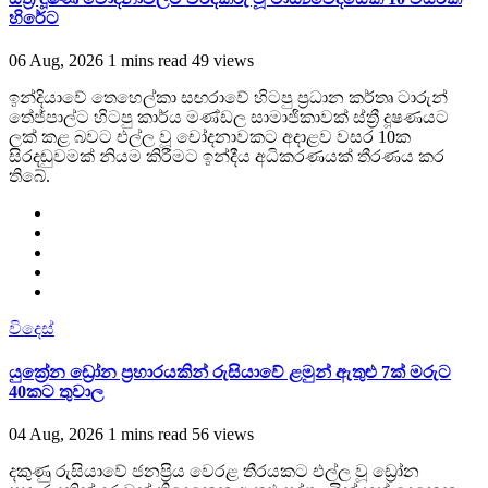
හිරේට
06 Aug, 2026
1 mins read
49 views
ඉන්දියාවේ තෙහෙල්කා සඟරාවේ හිටපු ප්‍රධාන කර්තෘ ටාරුන්
තේජ්පාල්ට හිටපු කාර්ය මණ්ඩල සාමාජිකාවක් ස්ත්‍රී දූෂණයට
ලක් කළ බවට එල්ල වූ චෝදනාවකට අදාළව වසර 10ක
සිරදඬුවමක් නියම කිරීමට ඉන්දීය අධිකරණයක් තීරණය කර
තිබේ.
විදෙස්
යුක්‍රේන ඩ්‍රෝන ප්‍රහාරයකින් රුසියාවේ ළමුන් ඇතුළු 7ක් මරුට
40කට තුවාල
04 Aug, 2026
1 mins read
56 views
දකුණු රුසියාවේ ජනප්‍රිය වෙරළ තීරයකට එල්ල වූ ඩ්‍රෝන