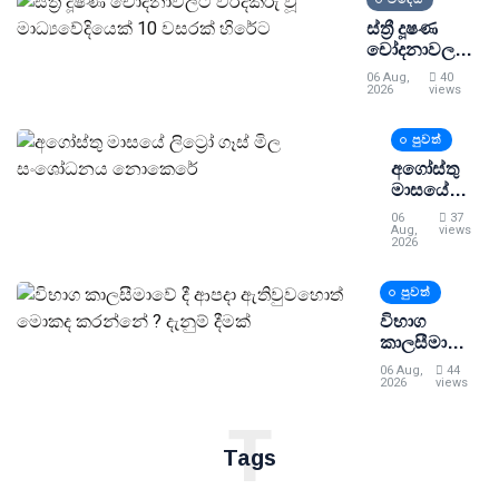
තවදුරටත්
ඉඩ
ස්ත්‍රී දූෂණ
චෝදනාවලට
වරදකරු වූ
06 Aug,
40
මාධ්‍යවේදියෙක්
2026
views
10 වසරක්
හිරේට
පුවත්
අගෝස්තු
මාසයේ
ලිට්‍රෝ ගෑස්
06
37
මිල
Aug,
views
2026
සංශෝධනය
නොකෙරේ
පුවත්
විභාග
කාලසීමාවේ
දී ආපදා
06 Aug,
44
ඇතිවුවහොත්
2026
views
මොකද
T
කරන්නේ ?
දැනුම් දීමක්
Tags