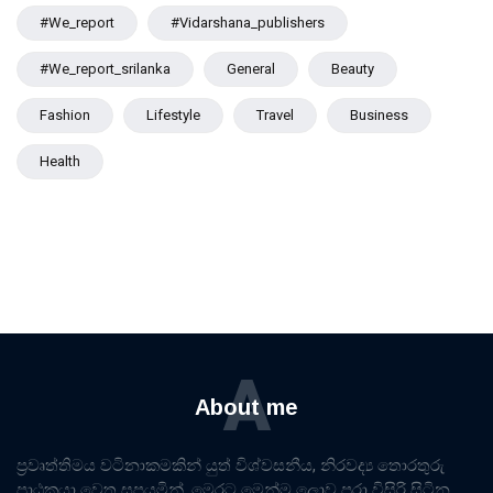
#we_report
#vidarshana_publishers
#we_report_srilanka
General
Beauty
Fashion
Lifestyle
Travel
Business
Health
A
About me
ප්‍රවෘත්තිමය වටිනාකමකින් යුත් විශ්වසනීය, නිරවද්‍ය තොරතුරු
පාඨකයා වෙත සපයමින්, මෙරට මෙන්ම ලොව පුරා විසිරි සිටින