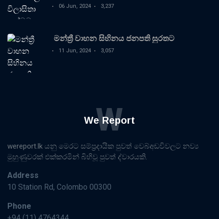
06 Jun, 2024
3,237
මන්ත්‍රී වාහන සිහිනය ජනපති සුරතට
11 Jun, 2024
3,057
W
We Report
wereport.lk යනු මෙරට සම්ප්‍රදායික පුවත් වෙබ්අඩවිවලට නව්‍ය
මුහුණුවරක් එක්කරමින් බිහිවූ පුවත් ද්වාරයකි.
Address
10 Station Rd, Colombo 00300
Phone
+94 (11) 4764344