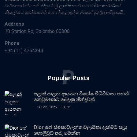
වාර්තාකරණයෙහි නිපුණ ශ්‍රී ලාංකිකයන් හට වාර්තාකරණයේ
නියැලීමට වේදිකාවක් තනා දීම ලබාදීම අපගේ මූලික අභිප්‍රායයි.
Address
10 Station Rd, Colombo 00300
Phone
+94 (11) 4764344
P
Popular Posts
පළාත් පාලන ආයතන විශේෂ විධිවිධාන පනත්
කෙටුම්පතට බෙදුණු තීන්දුවක්
14 Feb, 2025
3,672
Dior ගේ ස්කොට්ලන්ත විලාසිතා දැක්මට පෑයූ
හොලිවුඩ් තරු මෙන්න