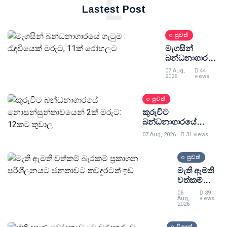
L
Lastest Post
පුවත්
මැගසින්
බන්ධනාගාරයේ
ගැටුම :
07 Aug,
44
රැඳවියෙක්
2026
views
මරුට, 11ක්
රෝහලට
පුවත්
කුරුවිට
බන්ධනාගාරයේ
නොසන්සුන්තාවයෙන්
07 Aug, 2026
31 views
2ක් මරුට: 12කට
තුවාල
පුවත්
මැති ඇමති
වත්කම්
බැරකම්
06
39
ප්‍රකාශන
Aug,
views
2026
පරිශීලනයට
ජනතාවට
විදෙස්