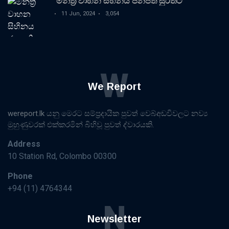
මන්ත්‍රී වාහන සිහිනය ජනපති සුරතට
11 Jun, 2024
3,054
W
We Report
wereport.lk යනු මෙරට සම්ප්‍රදායික පුවත් වෙබ්අඩවිවලට නව්‍ය
මුහුණුවරක් එක්කරමින් බිහිවූ පුවත් ද්වාරයකි.
Address
10 Station Rd, Colombo 00300
Phone
+94 (11) 4764344
N
Newsletter