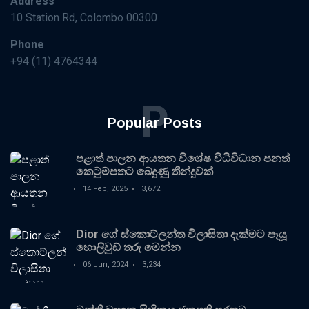
Address
10 Station Rd, Colombo 00300
Phone
+94 (11) 4764344
P
Popular Posts
පළාත් පාලන ආයතන විශේෂ විධිවිධාන පනත්
කෙටුම්පතට බෙදුණු තීන්දුවක්
14 Feb, 2025
3,672
Dior ගේ ස්කොට්ලන්ත විලාසිතා දැක්මට පෑයූ
හොලිවුඩ් තරු මෙන්න
06 Jun, 2024
3,234