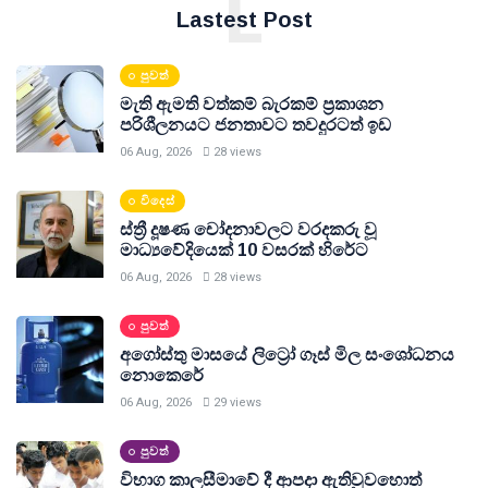
L
Lastest Post
පුවත්
මැති ඇමති වත්කම් බැරකම් ප්‍රකාශන
පරිශීලනයට ජනතාවට තවදුරටත් ඉඩ
06 Aug, 2026
28 views
විදෙස්
ස්ත්‍රී දූෂණ චෝදනාවලට වරදකරු වූ
මාධ්‍යවේදියෙක් 10 වසරක් හිරේට
06 Aug, 2026
28 views
පුවත්
අගෝස්තු මාසයේ ලිට්‍රෝ ගෑස් මිල සංශෝධනය
නොකෙරේ
06 Aug, 2026
29 views
පුවත්
විභාග කාලසීමාවේ දී ආපදා ඇතිවුවහොත්