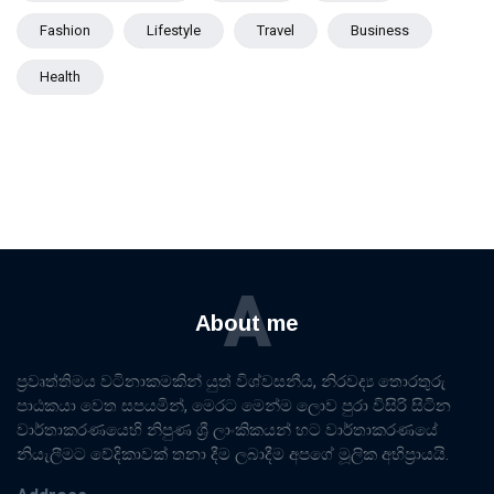
Fashion
Lifestyle
Travel
Business
Health
A
About me
ප්‍රවෘත්තිමය වටිනාකමකින් යුත් විශ්වසනීය, නිරවද්‍ය තොරතුරු
පාඨකයා වෙත සපයමින්, මෙරට මෙන්ම ලොව පුරා විසිරි සිටින
වාර්තාකරණයෙහි නිපුණ ශ්‍රී ලාංකිකයන් හට වාර්තාකරණයේ
නියැලීමට වේදිකාවක් තනා දීම ලබාදීම අපගේ මූලික අභිප්‍රායයි.