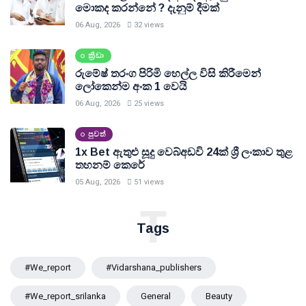
මොකද කරන්නේ ? දැනුම් දීමක්
06 Aug, 2026
32 views
ක්‍රීඩා
රුමේෂ් තරංග පිරිමි හෙල්ල විසි කිරීමෙන්
ලෝකෙන්ම අංක 1 වෙයි
06 Aug, 2026
25 views
පුවත්
1x Bet ඇතුළු සූදු වෙබ්අඩවි 24ක් ශ්‍රී ලංකාව තුළ
තහනම් කෙරේ
05 Aug, 2026
51 views
T
Tags
#we_report
#vidarshana_publishers
#we_report_srilanka
General
Beauty