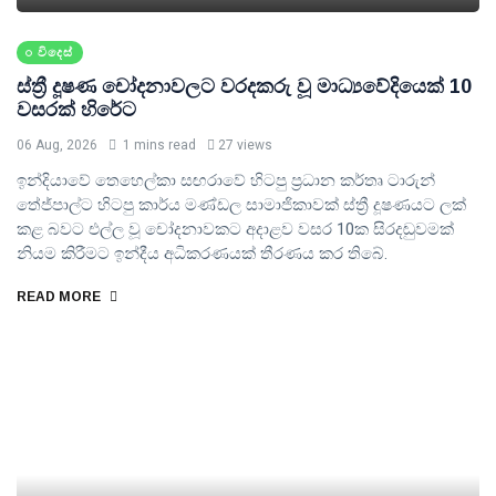
විදෙස්
ස්ත්‍රී දූෂණ චෝදනාවලට වරදකරු වූ මාධ්‍යවේදියෙක් 10
වසරක් හිරේට
06 Aug, 2026
1 mins read
27 views
ඉන්දියාවේ තෙහෙල්කා සඟරාවේ හිටපු ප්‍රධාන කර්තෘ ටාරුන්
තේජ්පාල්ට හිටපු කාර්ය මණ්ඩල සාමාජිකාවක් ස්ත්‍රී දූෂණයට ලක්
කළ බවට එල්ල වූ චෝදනාවකට අදාළව වසර 10ක සිරදඬුවමක්
නියම කිරීමට ඉන්දීය අධිකරණයක් තීරණය කර තිබේ.
READ MORE