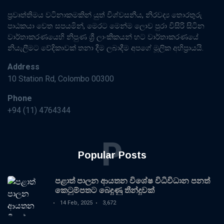
ප්‍රවෘත්තිමය වටිනාකමකින් යුත් විශ්වසනීය, නිරවද්‍ය තොරතුරු
පාඨකයා වෙත සපයමින්, මෙරට මෙන්ම ලොව පුරා විසිරි සිටින
වාර්තාකරණයෙහි නිපුණ ශ්‍රී ලාංකිකයන් හට වාර්තාකරණයේ
නියැලීමට වේදිකාවක් තනා දීම ලබාදීම අපගේ මූලික අභිප්‍රායයි.
Address
10 Station Rd, Colombo 00300
Phone
+94 (11) 4764344
P
Popular Posts
පළාත් පාලන ආයතන විශේෂ විධිවිධාන පනත්
කෙටුම්පතට බෙදුණු තීන්දුවක්
14 Feb, 2025
3,672