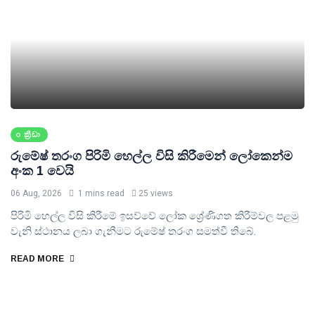
ක්‍රීඩා
රුමේෂ් තරංග පිරිමි හෙල්ල විසි කිරීමෙන් ලෝකෙන්ම
අංක 1 වෙයි
06 Aug, 2026
1 mins read
25 views
පිරිමි හෙල්ල විසි කිරීමේ ඉසව්වේ ලෝක ශ්‍රේණිගත කිරීම්වල පළමු
වැනි ස්ථානය ලබා ගැනීමට රුමේෂ් තරංග සමත්වී තිබේ.
READ MORE