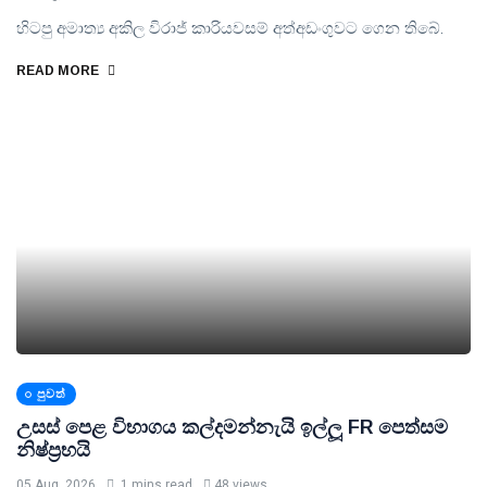
හිටපු අමාත්‍ය අකිල විරාජ් කාරියවසම් අත්අඩංගුවට ගෙන තිබේ.
READ MORE
පුවත්
උසස් පෙළ විභාගය කල්දමන්නැයි ඉල්ලූ FR පෙත්සම
නිෂ්ප්‍රභයි
05 Aug, 2026
1 mins read
48 views