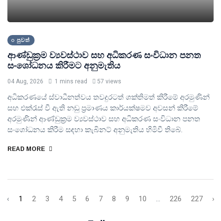
පුවත්
ආණ්ඩුක්‍රම ව්‍යවස්ථාව සහ අධිකරණ සංවිධාන පනත
සංශෝධනය කිරීමට අනුමැතිය
04 Aug, 2026
1 mins read
57 views
අධිකරණයේ ස්වාධීනත්වය තවදුරටත් ශක්තිමත් කිරීමේ අරමුණින්
සහ එක්රැස් වී ඇති නඩු ප්‍රමාණය කාර්යක්ෂමව අවසන් කිරීමේ
අරමුණින් ආණ්ඩුක්‍රම ව්‍යවස්ථාව සහ අධිකරණ සංවිධාන පනත
සංශෝධනය කිරීම සඳහා කැබිනට් අනුමැතිය හිමිවී තිබේ.
READ MORE
‹
1
2
3
4
5
6
7
8
9
10
...
226
227
›