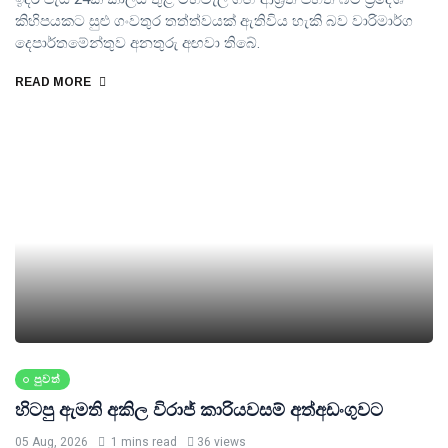
කිහිපයකට සුළු ගංවතුර තත්ත්වයක් ඇතිවිය හැකි බව වාරිමාර්ග
දෙපාර්තමේන්තුව අනතුරු අඟවා තිබේ.
READ MORE
පුවත්
හිටපු ඇමති අකිල විරාජ් කාරියවසම් අත්අඩංගුවට
05 Aug, 2026
1 mins read
36 views