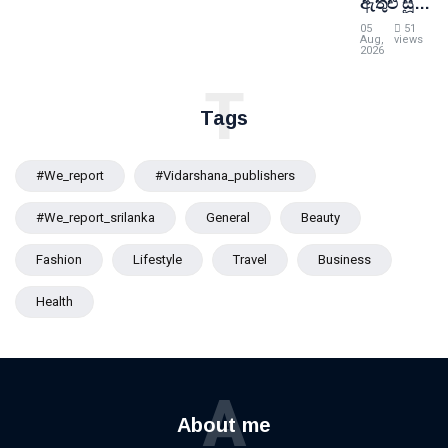
ඇතුළු සූදු
වෙබ්අඩවි
05
51
24ක් ශ්‍රී
Aug,
views
2026
ලංකාව
තුළ
T
තහනම්
Tags
කෙරේ
#we_report
#vidarshana_publishers
#we_report_srilanka
General
Beauty
Fashion
Lifestyle
Travel
Business
Health
A
About me