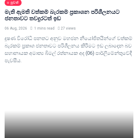
පුවත්
මැති ඇමති වත්කම් බැරකම් ප්‍රකාශන පරිශීලනයට
ජනතාවට තවදුරටත් ඉඩ
06 Aug, 2026
1 mins read
27 views
දූෂණ විරෝධී පනතට අනුව මහජන නියෝජිතයින්ගේ වත්කම්
බැරකම් ප්‍රකාශ ජනතාවට පරිශීලනය කිරීමට ඉඩ ලබාදෙන බව
සභානායක අමාත්‍ය බිමල් රත්නායක අද (06) පාර්ලිමේන්තුවේදී
පැවසීය.