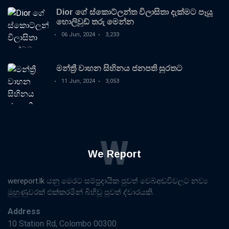
Dior ගේ ස්කොට්ලන්ත විලාසිතා දැක්මට පෑයූ
හොලිවුඩ් තරු මෙන්න
06 Jun, 2024
3,233
මන්ත්‍රී වාහන සිහිනය ජනපති සුරතට
11 Jun, 2024
3,053
W
We Report
wereport.lk යනු මෙරට සම්ප්‍රදායික පුවත් වෙබ්අඩවිවලට නව්‍ය
මුහුණුවරක් එක්කරමින් බිහිවූ පුවත් ද්වාරයකි.
Address
10 Station Rd, Colombo 00300