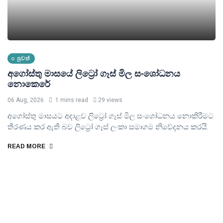
පුවත්
අගෝස්තු මාසයේ ලිට්‍රෝ ගෑස් මිල සංශෝධනය
නොකෙරේ
06 Aug, 2026
1 mins read
29 views
අගෝස්තු මාසයට අදාළව ලිට්‍රෝ ගෑස් මිල සංශෝධනය නොකිරීමට
තීරණය කර ඇති බව ලිට්‍රෝ ගෑස් ලංකා සමාගම නිවේදනය කරයි.
READ MORE