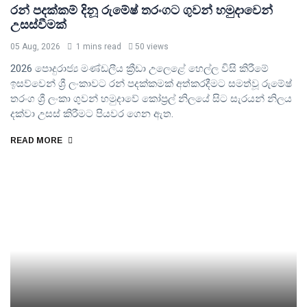
රන් පදක්කම් දිනූ රුමේෂ් තරංගට ගුවන් හමුදාවෙන්
උසස්වීමක්
05 Aug, 2026
1 mins read
50 views
2026 පොදුරාජ්‍ය මණ්ඩලීය ක්‍රීඩා උලෙළේ හෙල්ල විසි කිරීමේ
ඉසව්වෙන් ශ්‍රී ලංකාවට රන් පදක්කමක් අත්කරදීමට සමත්වූ රුමේෂ්
තරංග ශ්‍රී ලංකා ගුවන් හමුදාවේ කෝප්‍රල් නිලයේ සිට සැරයන් නිලය
දක්වා උසස් කිරීමට පියවර ගෙන ඇත.
READ MORE