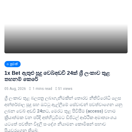
පුවත්
1x Bet ඇතුළු සූදු වෙබ්අඩවි 24ක් ශ්‍රී ලංකාව තුළ
තහනම් කෙරේ
05 Aug, 2026
1 mins read
51 views
ශ්‍රී ලංකාව තුළ බලපත්‍ර ලබාගැනීමකින් තොරව නීතිවිරෝධී ලෙස
අන්තර්ජාල සූදු සහ ඔට්ටු ඇල්ලීමේ සේවාවන් පවත්වාගෙන යනු
ලබන වෙබ් අඩවි 24කට, මෙරට තුළ පිවිසීම (access) වහාම
ක්‍රියාත්මක වන පරිදි අත්හිටුවීමට ඩිජිටල් ආර්ථික අමාත්‍යාංශය
යටතේ පවතින විදුලි සංදේශ නියාමන කොමිෂන් සභාව
පියවරගෙන තිබේ.