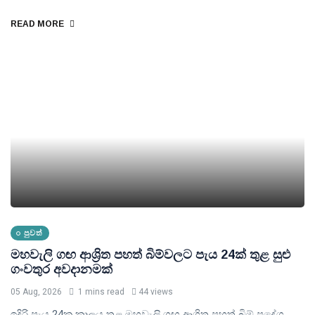
READ MORE
පුවත්
මහවැලි ගඟ ආශ්‍රිත පහත් බිම්වලට පැය 24ක් තුළ සුළු
ගංවතුර අවදානමක්
05 Aug, 2026
1 mins read
44 views
ඉදිරි පැය 24ක කාලය තුළ මහවැලි ගඟ ආශ්‍රිත පහත් බිම් ප්‍රදේශ