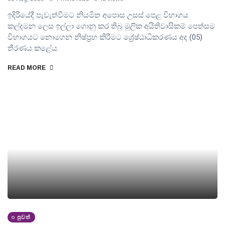
ඉදිරියේදී පැවැත්වීමට නියමිත අපොස උසස් පෙළ විභාගය
කල්දමන ලෙස ඉල්ලා ගොනු කර තිබූ මූලික අයිතිවාසිකම් පෙත්සම
විභාගයට නොගෙන නිෂ්ප්‍රභ කිරීමට ශ්‍රේෂ්ඨාධිකරණය අද (05)
තීරණය කළේය.
READ MORE
පුවත්