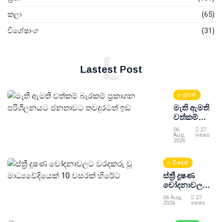
කලා
(65)
විශේෂාංග
(31)
L
Lastest Post
පුවත්
මැති ඇමති
වත්කම්
බැරකම්
06
27
ප්‍රකාශන
Aug,
views
2026
පරිශීලනයට
ජනතාවට
විදෙස්
තවදුරටත්
ඉඩ
ස්ත්‍රී දූෂණ
චෝදනාවලට
වරදකරු වූ
06 Aug,
27
මාධ්‍යවේදියෙක්
2026
views
10 වසරක්