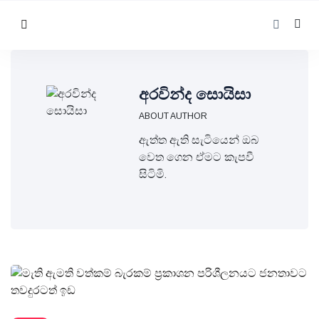
අරවින්ද සොයිසා
ABOUT AUTHOR
ඇත්ත ඇති සැටියෙන් ඔබ
වෙත ගෙන ඒමට කැපවී
සිටිමි.