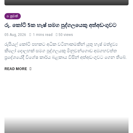
පුවත්
රු. කෝටි 5ක හෑෂ් සමග පුද්ගලයෙකු අත්අඩංගුවට
05 Aug, 2026
1 mins read
50 views
රුපියල් ⁣කෝටි පහකට අධික වටිනාකමකින් යුතු හෑෂ් මත්ද්‍රව්‍ය
කිලෝ දොලහක් සමග පුද්ගලයකු මිනුවන්ගොඩ අඹගහවත්ත
ප්‍රදේශයේදී විශේෂ කාර්ය බළකාය විසින් අත්අඩංගුවට ගෙන තිබේ.
READ MORE