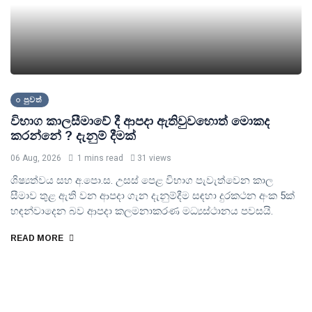
පුවත්
විභාග කාලසීමාවේ දී ආපදා ඇතිවුවහොත් මොකද
කරන්නේ ? දැනුම් දීමක්
06 Aug, 2026
1 mins read
31 views
ශිෂ්‍යත්වය සහ අ.පො.ස. උසස් පෙළ විභාග පැවැත්වෙන කාල
සීමාව තුළ ඇති වන ආපදා ගැන දැනුම්දීම සඳහා දුරකථන අංක 5ක්
හඳන්වාදෙන බව ආපදා කලමනාකරණ මධ්‍යස්ථානය පවසයි.
READ MORE