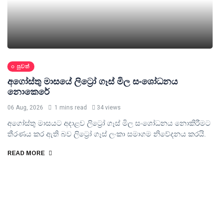
පුවත්
අගෝස්තු මාසයේ ලිට්‍රෝ ගෑස් මිල සංශෝධනය
නොකෙරේ
06 Aug, 2026
1 mins read
34 views
අගෝස්තු මාසයට අදාළව ලිට්‍රෝ ගෑස් මිල සංශෝධනය නොකිරීමට
තීරණය කර ඇති බව ලිට්‍රෝ ගෑස් ලංකා සමාගම නිවේදනය කරයි.
READ MORE