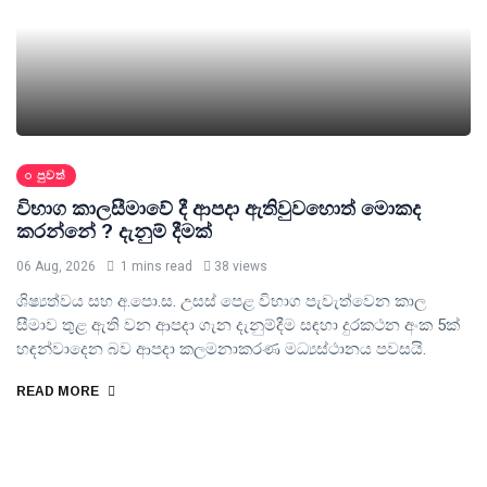
පුවත්
විභාග කාලසීමාවේ දී ආපදා ඇතිවුවහොත් මොකද
කරන්නේ ? දැනුම් දීමක්
06 Aug, 2026
1 mins read
38 views
ශිෂ්‍යත්වය සහ අ.පො.ස. උසස් පෙළ විභාග පැවැත්වෙන කාල
සීමාව තුළ ඇති වන ආපදා ගැන දැනුම්දීම සඳහා දුරකථන අංක 5ක්
හඳන්වාදෙන බව ආපදා කලමනාකරණ මධ්‍යස්ථානය පවසයි.
READ MORE