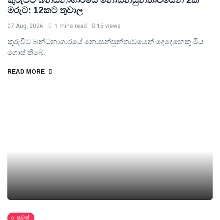
කුරුවිට බන්ධනාගාරයේ නොසන්සුන්තාවයෙන් 2ක්
මරුට: 12කට තුවාල
07 Aug, 2026
1 mins read
15 views
කුරුවිට බන්ධනාගාරයේ නොසන්සුන්තාවයෙන් දෙදෙනෙකු ‍මිය
ගොස් තිබේ.
READ MORE
පුවත්