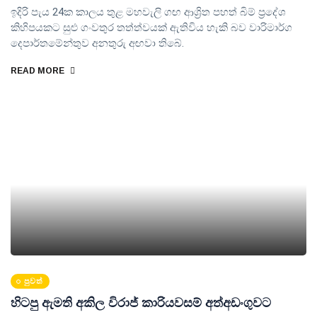
ඉදිරි පැය 24ක කාලය තුළ මහවැලි ගඟ ආශ්‍රිත පහත් බිම් ප්‍රදේශ
කිහිපයකට සුළු ගංවතුර තත්ත්වයක් ඇතිවිය හැකි බව වාරිමාර්ග
දෙපාර්තමේන්තුව අනතුරු අඟවා තිබේ.
READ MORE
පුවත්
හිටපු ඇමති අකිල විරාජ් කාරියවසම් අත්අඩංගුවට