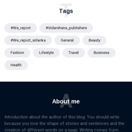
T
කරන්නේ ?
දැනුම් දීමක්
Tags
#we_report
#vidarshana_publishers
#we_report_srilanka
General
Beauty
Fashion
Lifestyle
Travel
Business
Health
A
About me
Introduction about the author of this blog. You should write
because you love the shape of stories and sentences and the
creation of different words on a page. Writing comes from