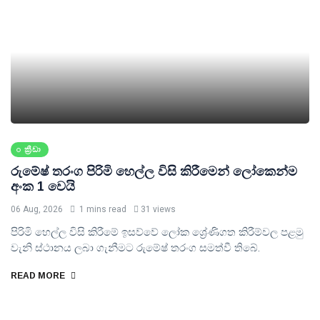
ක්‍රීඩා
රුමේෂ් තරංග පිරිමි හෙල්ල විසි කිරීමෙන් ලෝකෙන්ම
අංක 1 වෙයි
06 Aug, 2026
1 mins read
31 views
පිරිමි හෙල්ල විසි කිරීමේ ඉසව්වේ ලෝක ශ්‍රේණිගත කිරීම්වල පළමු
වැනි ස්ථානය ලබා ගැනීමට රුමේෂ් තරංග සමත්වී තිබේ.
READ MORE