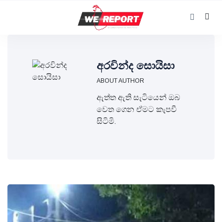
අරවින්ද සොයිසා
ABOUT AUTHOR
ඇත්ත ඇති සැටියෙන් ඔබ
වෙත ගෙන ඒමට කැපවී
සිටිමි.