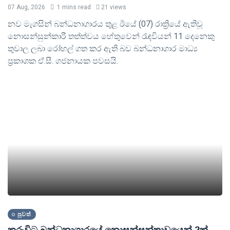
07 Aug, 2026
1 mins read
21 views
නව මැගසින් බන්ධනාගාරය තුළ ඊයේ (07) රාත්‍රියේ ඇතිවූ
නොසන්සුන්කාරී තත්ත්වය හේතුවෙන් රැඳවියන් 11 දෙනෙකු
තුවාල ලබා රෝහල් ගත කර ඇති බව බන්ධනාගාර මාධ්‍ය
ප්‍රකාශක ඒ.සී. ගජනායක පවසයි.
පුවත්