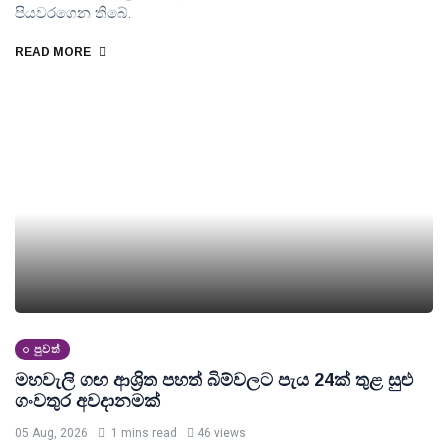
පියවරගෙන තිබේ.
READ MORE
පුවත්
මහවැලි ගඟ ආශ්‍රිත පහත් බිම්වලට පැය 24ක් තුළ සුළු
ගංවතුර අවදානමක්
05 Aug, 2026
1 mins read
46 views