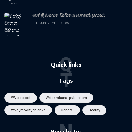
මන්ත්‍රී වාහන සිහිනය ජනපති සුරතට
11 Jun, 2024
3,055
Q
Quick links
T
Tags
#we_report
#vidarshana_publishers
#we_report_srilanka
General
Beauty
N
Newsletter