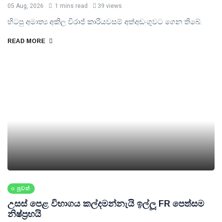
05 Aug, 2026
1 mins read
39 views
හිටපු අමාත්‍ය අකිල විරාජ් කාරියවසම් අත්අඩංගුවට ගෙන තිබේ.
READ MORE
පුවත්
උසස් පෙළ විභාගය කල්දමන්නැයි ඉල්ලූ FR පෙත්සම
නිෂ්ප්‍රභයි