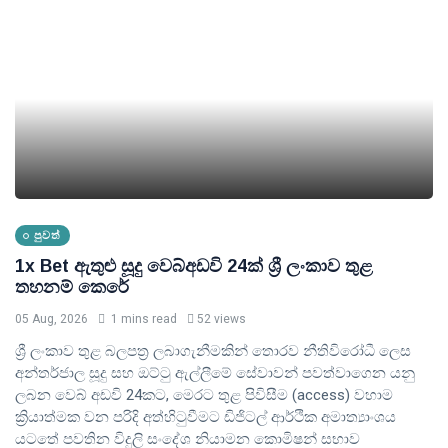
පුවත්
1x Bet ඇතුළු සූදු වෙබ්අඩවි 24ක් ශ්‍රී ලංකාව තුළ
තහනම් කෙරේ
05 Aug, 2026
1 mins read
52 views
ශ්‍රී ලංකාව තුළ බලපත්‍ර ලබාගැනීමකින් තොරව නීතිවිරෝධී ලෙස
අන්තර්ජාල සූදු සහ ඔට්ටු ඇල්ලීමේ සේවාවන් පවත්වාගෙන යනු
ලබන වෙබ් අඩවි 24කට, මෙරට තුළ පිවිසීම (access) වහාම
ක්‍රියාත්මක වන පරිදි අත්හිටුවීමට ඩිජිටල් ආර්ථික අමාත්‍යාංශය
යටතේ පවතින විදුලි සංදේශ නියාමන කොමිෂන් සභාව