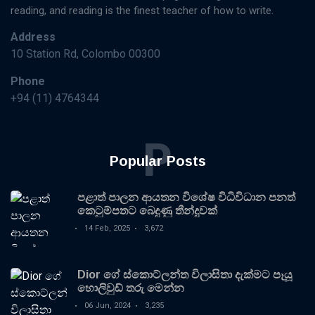
reading, and reading is the finest teacher of how to write.
Address
10 Station Rd, Colombo 00300
Phone
+94 (11) 4764344
P
Popular Posts
පළාත් පාලන ආයතන විශේෂ විධිවිධාන පනත්
කෙටුම්පතට බෙදුණු තීන්දුවක්
14 Feb, 2025
3,672
Dior ගේ ස්කොට්ලන්ත විලාසිතා දැක්මට පෑයූ
හොලිවුඩ් තරු මෙන්න
06 Jun, 2024
3,235