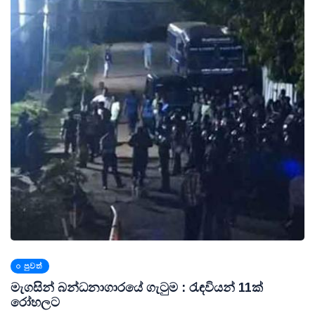
පුවත්
මැගසින් බන්ධනාගාරයේ ගැටුම : රැඳවියන් 11ක්
රෝහලට