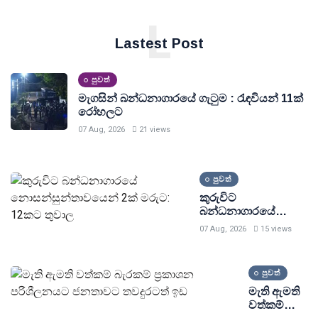
L
Lastest Post
පුවත්
මැගසින් බන්ධනාගාරයේ ගැටුම : රැඳවියන් 11ක්
රෝහලට
07 Aug, 2026
21 views
පුවත්
කුරුවිට
බන්ධනාගාරයේ
නොසන්සුන්තාවයෙන්
07 Aug, 2026
15 views
2ක් මරුට: 12කට
තුවාල
පුවත්
මැති ඇමති
වත්කම්