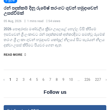
පුවත්
රන් පදක්කම් දිනූ රුමේෂ් තරංගට ගුවන් හමුදාවෙන්
උසස්වීමක්
05 Aug, 2026
1 mins read
54 views
2026 පොදුරාජ්‍ය මණ්ඩලීය ක්‍රීඩා උලෙළේ හෙල්ල විසි කිරීමේ
ඉසව්වෙන් ශ්‍රී ලංකාවට රන් පදක්කමක් අත්කරදීමට සමත්වූ රුමේෂ්
තරංග ශ්‍රී ලංකා ගුවන් හමුදාවේ කෝප්‍රල් නිලයේ සිට සැරයන් නිලය
දක්වා උසස් කිරීමට පියවර ගෙන ඇත.
READ MORE
‹
1
2
3
4
5
6
7
8
9
10
...
226
227
›
Follow us