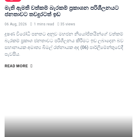
මැති ඇමති වත්කම් බැරකම් ප්‍රකාශන පරිශීලනයට
ජනතාවට තවදුරටත් ඉඩ
06 Aug, 2026
1 mins read
35 views
දූෂණ විරෝධී පනතට අනුව මහජන නියෝජිතයින්ගේ වත්කම්
බැරකම් ප්‍රකාශ ජනතාවට පරිශීලනය කිරීමට ඉඩ ලබාදෙන බව
සභානායක අමාත්‍ය බිමල් රත්නායක අද (06) පාර්ලිමේන්තුවේදී
පැවසීය.
READ MORE