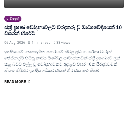
විදෙස්
ස්ත්‍රී දූෂණ චෝදනාවලට වරදකරු වූ මාධ්‍යවේදියෙක් 10
වසරක් හිරේට
06 Aug, 2026
1 mins read
33 views
ඉන්දියාවේ තෙහෙල්කා සඟරාවේ හිටපු ප්‍රධාන කර්තෘ ටාරුන්
තේජ්පාල්ට හිටපු කාර්ය මණ්ඩල සාමාජිකාවක් ස්ත්‍රී දූෂණයට ලක්
කළ බවට එල්ල වූ චෝදනාවකට අදාළව වසර 10ක සිරදඬුවමක්
නියම කිරීමට ඉන්දීය අධිකරණයක් තීරණය කර තිබේ.
READ MORE