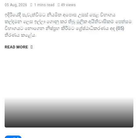
05 Aug, 2026
1 mins read
49 views
ඉදිරියේදී පැවැත්වීමට නියමිත අපොස උසස් පෙළ විභාගය
කල්දමන ලෙස ඉල්ලා ගොනු කර තිබූ මූලික අයිතිවාසිකම් පෙත්සම
විභාගයට නොගෙන නිෂ්ප්‍රභ කිරීමට ශ්‍රේෂ්ඨාධිකරණය අද (05)
තීරණය කළේය.
READ MORE