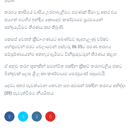
තිබේ.
තරගය කාසියේ වාසිය උරගාබැලීමට පමණක් සීමා වූ අතර එය
ජයගත් බටහිර ඉන්දීය කොදෙව් කණ්ඩායම ප්‍රථමයෙන්
පන්දුයැවීමට තීරණය කර තිබුණි.
කෙසේ වෙතත් ක්‍රීඩාංගණයට අඛණ්ඩව ඇදහැලුණු වර්ෂව
හේතුවෙන් එරට වේලාවෙන් පස්වරු 06.35ට පමණ තරගය
සම්පූර්ණයෙන්ම අතහැර දැමීමට විනිසුරුවරුන් තීරණය කළහ.
ඒ අනුව තරග තුනකින් සමන්විත එක්දින ක්‍රිකට් තරගාවලිය එකට
බින්දුවක් ලෙස ශ්‍රී ලංකා කණ්ඩායම පෙරමුණේ පසුවෙයි.
දෙරට අතර පැවත්වෙන තෙවන සහ අවසන් එක්දින තරගය අනිද්දා
(09) පැවැත්වීමට නියමිතය.