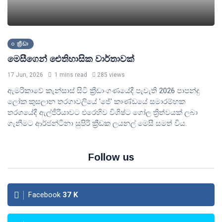
ක්‍රීඩා
මෙසීගෙන් ඓතිහාසික වාර්තාවක්
17 Jun, 2026
1 mins read
285 views
ඇමරිකාවේ කැන්සාස් සිටි ක්‍රීඩාංගණයේදී පැවැති 2026 පාපන්දු
ලෝක කුසලාන තරගාවලියේ 'ජේ' කාණ්ඩයේ සමාරම්භක
තරගයේදී ඇල්ජීරියාවට එරෙහිව විශිෂ්ට ගෝල ත්‍රිත්වයක් ලබා
ගැනීමට ආර්ජන්ටිනා සුපිරි ක්‍රීඩක ලයනල් මෙසී සමත් විය.
Follow us
Facebook
37
K