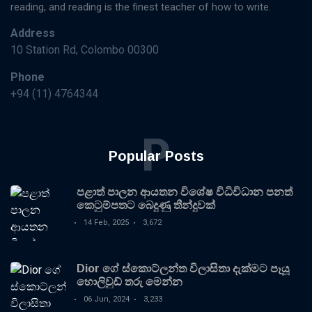
reading, and reading is the finest teacher of how to write.
Address
10 Station Rd, Colombo 00300
Phone
+94 (11) 4764344
P
Popular Posts
පළාත් පාලන ආයතන විශේෂ විධිවිධාන පනත්
කෙටුම්පතට බෙදුණු තීන්දුවක්
14 Feb, 2025
3,672
Dior ගේ ස්කොට්ලන්ත විලාසිතා දැක්මට පෑයූ
හොලිවුඩ් තරු මෙන්න
06 Jun, 2024
3,233