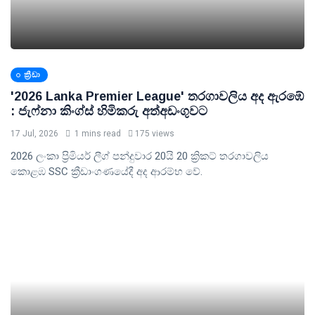
ක්‍රීඩා
'2026 Lanka Premier League' තරගාවලිය අද ඇරඹේ
: ජැෆ්නා කිංග්ස් හිමිකරු අත්අඩංගුවට
17 Jul, 2026
1 mins read
175 views
2026 ලංකා ප්‍රිමියර් ලීග් පන්දුවාර 20යි 20 ක්‍රිකට් තරගාවලිය
කොළඹ SSC ක්‍රීඩාංගණයේදී අද ආරම්භ වේ.