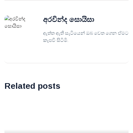
අරවින්ද සොයිසා
ඇත්ත ඇති සැටියෙන් ඔබ වෙත ගෙන ඒමට
කැපවී සිටිමි.
Related posts