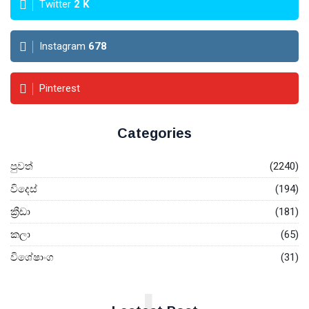
Twitter
2
K
Instagram
678
Pinterest
Categories
පුවත්
(2240)
විදෙස්
(194)
ක්‍රීඩා
(181)
කලා
(65)
විශේෂාංග
(31)