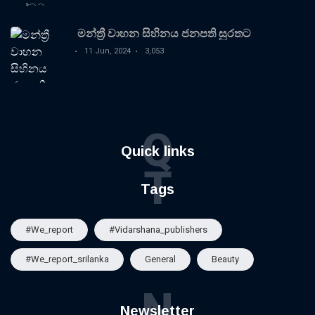
මන්ත්‍රී වාහන සිහිනය ජනපති සුරතට
11 Jun, 2024
3,053
Q
Quick links
T
Tags
#we_report
#vidarshana_publishers
#we_report_srilanka
General
Beauty
N
Newsletter