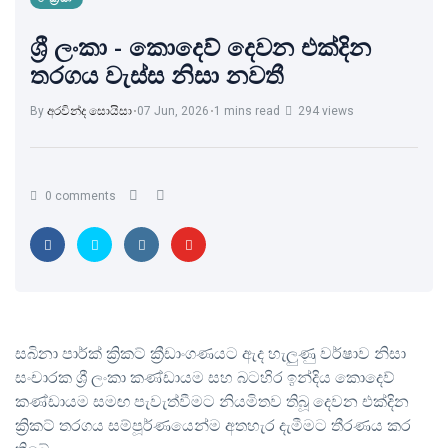
ශ්‍රී ලංකා - කොදෙව් දෙවන එක්දින
තරගය වැස්ස නිසා නවතී
By
අරවින්ද සොයිසා
07 Jun, 2026
1 mins read
294 views
0 comments
සබිනා පාර්ක් ක්‍රිකට් ක්‍රීඩාංගණයට ඇද හැලුණු වර්ෂාව නිසා
සංචාරක ශ්‍රී ලංකා කණ්ඩායම සහ බටහිර ඉන්දිය කොදෙව්
කණ්ඩායම සමඟ පැවැත්වීමට නියමිතව තිබූ දෙවන එක්දින
ක්‍රිකට් තරගය සම්පූර්ණයෙන්ම අතහැර දැමීමට තීරණය කර