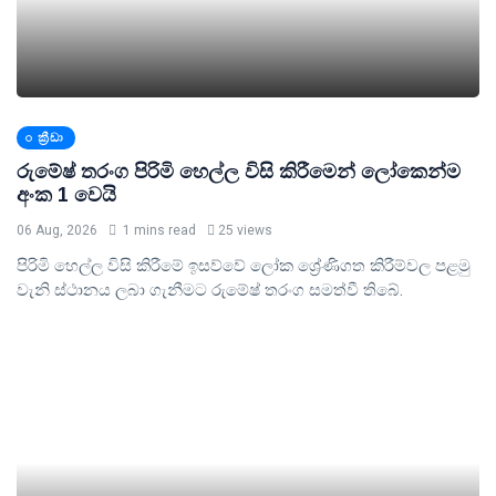
ක්‍රීඩා
රුමේෂ් තරංග පිරිමි හෙල්ල විසි කිරීමෙන් ලෝකෙන්ම
අංක 1 වෙයි
06 Aug, 2026
1 mins read
25 views
පිරිමි හෙල්ල විසි කිරීමේ ඉසව්වේ ලෝක ශ්‍රේණිගත කිරීම්වල පළමු
වැනි ස්ථානය ලබා ගැනීමට රුමේෂ් තරංග සමත්වී තිබේ.