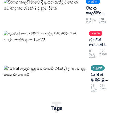
පුවත්
විභාග
කාලසීමාවේ
දී ආපදා
06 Aug,
31
ඇතිවුවහොත්
2026
views
මොකද
කරන්නේ ?
ක්‍රීඩා
දැනුම් දීමක්
රුමේෂ්
තරංග පිරිමි
හෙල්ල විසි
06
25
කිරීමෙන්
Aug,
views
2026
ලෝකෙන්ම
අංක 1 වෙයි
පුවත්
1x Bet
ඇතුළු සූදු
වෙබ්අඩවි
05
51
24ක් ශ්‍රී
Aug,
views
2026
ලංකාව
තුළ
T
තහනම්
Tags
කෙරේ