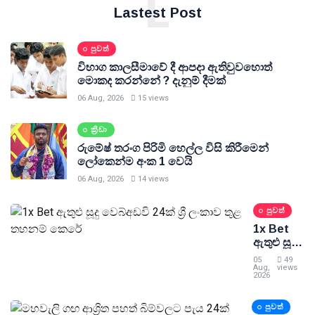
L
Lastest Post
පුවත්
විභාග කාලසීමාවේ දී ආපදා ඇතිවුවහොත්
මොකද කරන්නේ ? දැනුම් දීමක්
06 Aug, 2026
15 views
ක්‍රීඩා
රුමේෂ් තරංග පිරිමි හෙල්ල විසි කිරීමෙන්
ලෝකෙන්ම අංක 1 වෙයි
06 Aug, 2026
14 views
පුවත්
1x Bet
ඇතුළු සූදු
වෙබ්අඩවි
05
49
24ක් ශ්‍රී
Aug,
views
2026
ලංකාව
තුළ
පුවත්
තහනම්