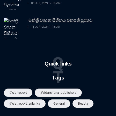
06 Jun, 2024
3,232
මන්ත්‍රී වාහන සිහිනය ජනපති සුරතට
11 Jun, 2024
3,051
Q
Quick links
T
Tags
#we_report
#vidarshana_publishers
#we_report_srilanka
General
Beauty