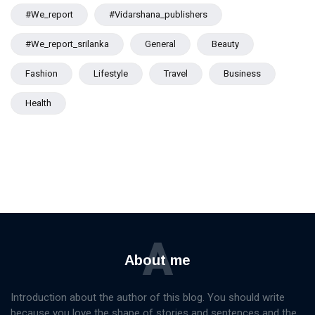
#we_report
#vidarshana_publishers
#we_report_srilanka
General
Beauty
Fashion
Lifestyle
Travel
Business
Health
A
About me
Introduction about the author of this blog. You should write
because you love the shape of stories and sentences and the