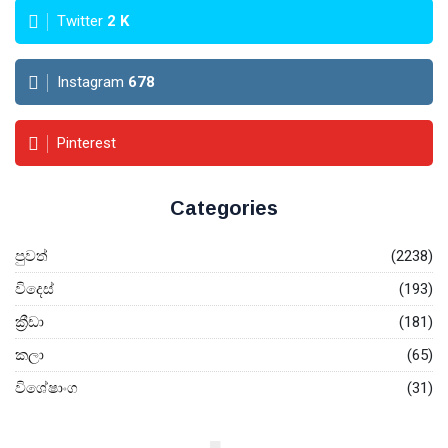
Twitter
2
K
Instagram
678
Pinterest
Categories
පුවත්
(2238)
විදෙස්
(193)
ක්‍රීඩා
(181)
කලා
(65)
විශේෂාංග
(31)