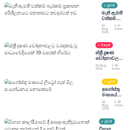
තුවාල
පුවත්
මැති ඇමති
වත්කම්
බැරකම්
06
41
ප්‍රකාශන
Aug,
views
2026
පරිශීලනයට
ජනතාවට
විදෙස්
තවදුරටත්
ඉඩ
ස්ත්‍රී දූෂණ
චෝදනාවලට
වරදකරු වූ
06 Aug,
40
මාධ්‍යවේදියෙක්
2026
views
10 වසරක්
හිරේට
පුවත්
අගෝස්තු
මාසයේ
ලිට්‍රෝ ගෑස්
06
38
මිල
Aug,
views
2026
සංශෝධනය
නොකෙරේ
පුවත්
විභාග