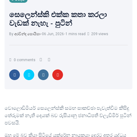
සෙලෙන්ස්කි එක්ක කතා කරලා
වැඩක් නැහැ - පුටින්
By
අරවින්ද සොයිසා
06 Jun, 2026
1 mins read
209 views
0 comments
වොලොඩිමියර් සෙලෙන්ස්කි සමඟ සාකච්ඡා පැවැත්වීම කිසිදු
තේරුමක් නැති දෙයක් බව රුසියානු ජනාධිපති ව්ලැඩිමීර් පුටින්
පවසයි.
ඔහු මේ බව කියා සිටියේ යුක්රේන නායකයා දෙරට අතර යුද්ධය