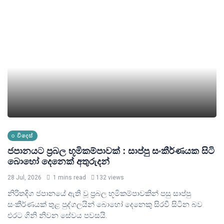
විදෙස්
ජපානයට ප්‍රබල භූමිකම්පාවක් : සාප්පු සංකීර්ණයක සිටි
බොහෝ දෙනෙක් අතුරුදන්
28 Jul, 2026
1 mins read
132 views
නිරිතදිග ජපානයේ ඇති වූ ප්‍රබල භූමිකම්පාවකින් පසු සාප්පු
සංකීර්ණයක් තුළ පුද්ගලයින් බොහෝ දෙනෙකු සිරවී සිටින බව
එරට ගිනි නිවන සේවය පවසයි.