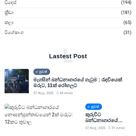
විදෙස්
(194)
ක්‍රීඩා
(181)
කලා
(65)
විශේෂාංග
(31)
L
Lastest Post
පුවත්
මැගසින් බන්ධනාගාරයේ ගැටුම : රැඳවියෙක්
මරුට, 11ක් රෝහලට
07 Aug, 2026
44 views
පුවත්
කුරුවිට
බන්ධනාගාරයේ
නොසන්සුන්තාවයෙන්
07 Aug, 2026
31 views
2ක් මරුට: 12කට