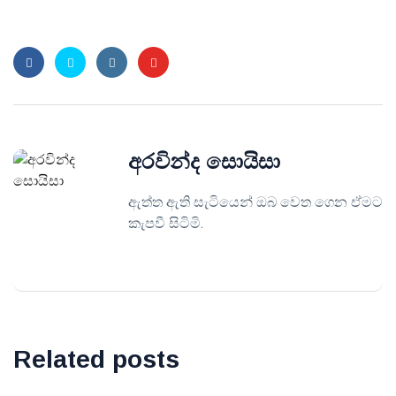
අරවින්ද සොයිසා
ඇත්ත ඇති සැටියෙන් ඔබ වෙත ගෙන ඒමට
කැපවී සිටිමි.
Related posts