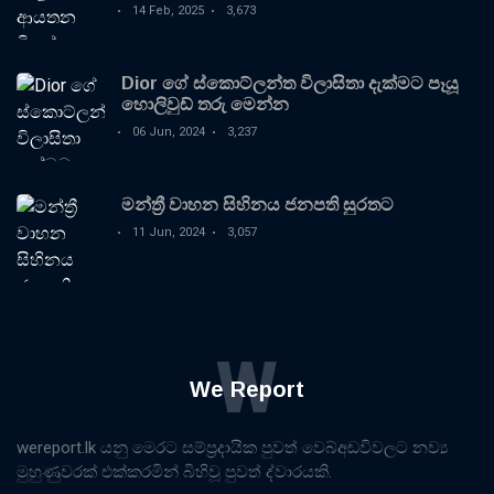
14 Feb, 2025
3,673
Dior ගේ ස්කොට්ලන්ත විලාසිතා දැක්මට පෑයූ
හොලිවුඩ් තරු මෙන්න
06 Jun, 2024
3,237
මන්ත්‍රී වාහන සිහිනය ජනපති සුරතට
11 Jun, 2024
3,057
W
We Report
wereport.lk යනු මෙරට සම්ප්‍රදායික පුවත් වෙබ්අඩවිවලට නව්‍ය
මුහුණුවරක් එක්කරමින් බිහිවූ පුවත් ද්වාරයකි.