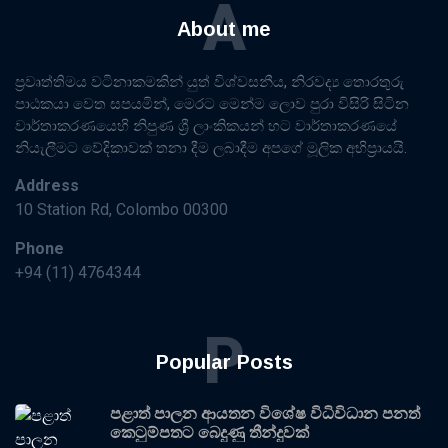
A
About me
ප්‍රවෘත්තිමය වටිනාකමකින් යුත් විශ්වසනීය, නිරවද්‍ය තොරතුරු
පාඨකයා වෙත සපයමින්, මෙරට මෙන්ම ලොව පුරා විසිරි සිටින
වාර්තාකරණයෙහි නිපුණ ශ්‍රී ලාංකිකයන් හට වාර්තාකරණයේ
නියැලීමට වේදිකාවක් තනා දීම ලබාදීම අපගේ මූලික අභිප්‍රායයි.
Address
10 Station Rd, Colombo 00300
Phone
+94 (11) 4764344
P
Popular Posts
පළාත් පාලන ආයතන විශේෂ විධිවිධාන පනත්
කෙටුම්පතට බෙදුණු තීන්දුවක්