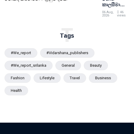
කාලසීමාවේ
දී ආපදා
06 Aug,
46
ඇතිවුවහොත්
2026
views
මොකද
T
කරන්නේ ?
දැනුම් දීමක්
Tags
#we_report
#vidarshana_publishers
#we_report_srilanka
General
Beauty
Fashion
Lifestyle
Travel
Business
Health