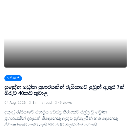
විදෙස්
යුක්‍රේන ඩ්‍රෝන ප්‍රහාරයකින් රුසියාවේ ළමුන් ඇතුළු 7ක්
මරුට 40කට තුවාල
04 Aug, 2026
1 mins read
49 views
දකුණු රුසියාවේ ජනප්‍රිය වෙරළ තීරයකට එල්ල වූ ඩ්‍රෝන
ප්‍රහාරයකින් දරුවන් තිදෙනෙකු ඇතුළු පුද්ගලයින් හත් දෙනෙකු
ජීවිතක්ෂයට පත්ව ඇති බව එරට බලධාරීන් පවසයි.