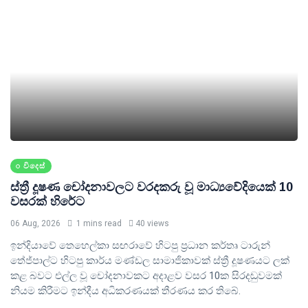
විදෙස්
ස්ත්‍රී දූෂණ චෝදනාවලට වරදකරු වූ මාධ්‍යවේදියෙක් 10
වසරක් හිරේට
06 Aug, 2026
1 mins read
40 views
ඉන්දියාවේ තෙහෙල්කා සඟරාවේ හිටපු ප්‍රධාන කර්තෘ ටාරුන්
තේජ්පාල්ට හිටපු කාර්ය මණ්ඩල සාමාජිකාවක් ස්ත්‍රී දූෂණයට ලක්
කළ බවට එල්ල වූ චෝදනාවකට අදාළව වසර 10ක සිරදඬුවමක්
නියම කිරීමට ඉන්දීය අධිකරණයක් තීරණය කර තිබේ.