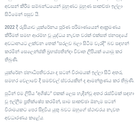
අවසන් කිරීම සම්බන්ධයෙන් මුහුණට මුහුණ සාකච්ඡා ඉල්ලා
සිටීමෙන් පසුව යි.
2022 දී රුසියාව යුක්රේනය පූර්ණ පරිමාණයෙන් ආක්‍රමණය
කිරීමත් සමඟ ආරම්භ වූ යුද්ධය නැවත වරක් එක්සත් ජනපදයේ
අවධානයට ලක්වන තෙක් "සරලව බලා සිටීම වැරදි" බව සඳහන්
කරමින් සෙලෙන්ස්කි බ්‍රහස්පතින්දා විවෘත ලිපියක් යොමු කර
තිබුණි.
යුක්රේන ජනාධිපතිවරයා ද සටන් විරාමයක් ඉල්ලා සිටි අතර,
සමහර වෙලාවේ දී සමච්චල් ස්වරයකින් ද ආමන්ත්‍රණය කර තිබුණි.
පුටින් එම ලිපිය "අශිෂ්ට" එකක් ලෙස හැඳින්වූ අතර රැස්වීමක් සඳහා
වූ ඉල්ලීම ප්‍රතික්ෂේප කරමින්, සාම සාකච්ඡා ඕනෑම සටන්
විරාමයකට පෙර සිදුවිය යුතු බවට ඔහුගේ ස්ථාවරය නැවත
අවධාරණය කළේය.