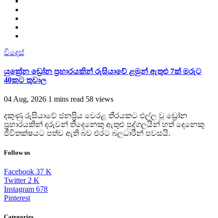
විදෙස්
යුක්‍රේන ඩ්‍රෝන ප්‍රහාරයකින් රුසියාවේ ළමුන් ඇතුළු 7ක් මරුට
40කට තුවාල
04 Aug, 2026
1 mins read
58 views
දකුණු රුසියාවේ ජනප්‍රිය වෙරළ තීරයකට එල්ල වූ ඩ්‍රෝන
ප්‍රහාරයකින් දරුවන් තිදෙනෙකු ඇතුළු පුද්ගලයින් හත් දෙනෙකු
ජීවිතක්ෂයට පත්ව ඇති බව එරට බලධාරීන් පවසයි.
Follow us
Facebook
37
K
Twitter
2
K
Instagram
678
Pinterest
Categories