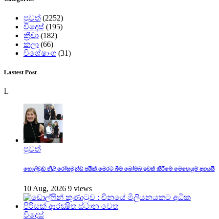
පුවත්
(2252)
විදෙස්
(195)
ක්‍රීඩා
(182)
කලා
(66)
විශේෂාංග
(31)
Lastest Post
L
පුවත්
හොලිවුඩ් නිළි රෝසමුන්ඩ් පයික් මෙරට බිම් බෝම්බ ඉවත් කිරීමේ මෙහෙයුම් අගයයි
10 Aug, 2026
9 views
විදෙස්