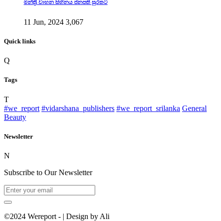
මන්ත්‍රී වාහන සිහිනය ජනපති සුරතට
11 Jun, 2024
3,067
Quick links
Q
Tags
T
#we_report
#vidarshana_publishers
#we_report_srilanka
General
Beauty
Newsletter
N
Subscribe to Our Newsletter
©2024 Wereport - | Design by Ali