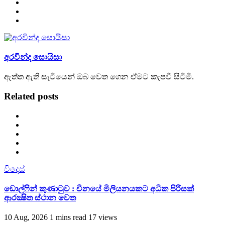
අරවින්ද සොයිසා
ඇත්ත ඇති සැටියෙන් ඔබ වෙත ගෙන ඒමට කැපවී සිටිමි.
Related posts
විදෙස්
ඩොල්ෆින් කුණාටුව : චීනයේ මිලියනයකට අධික පිරිසක්
ආරක්‍ෂිත ස්ථාන වෙත
10 Aug, 2026
1 mins read
17 views