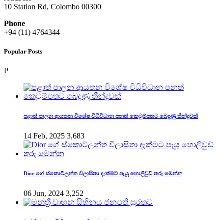
10 Station Rd, Colombo 00300
Phone
+94 (11) 4764344
Popular Posts
P
පළාත් පාලන ආයතන විශේෂ විධිවිධාන පනත් කෙටුම්පතට බෙදුණු තීන්දුවක්
14 Feb, 2025
3,683
Dior ගේ ස්කොට්ලන්ත විලාසිතා දැක්මට පෑයූ හොලිවුඩ් තරු මෙන්න
06 Jun, 2024
3,252