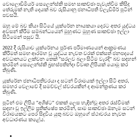
වොලොඩිමියර් සෙලෙන්ස්කි සමඟ සාකච්ඡා පැවැත්වීම කිසිදු
තේරුමක් නැති දෙයක් බව රුසියානු ජනාධිපති ව්ලැඩිමීර් පුටින්
පවසයි.
ඔහු මේ බව කියා සිටියේ යුක්රේන නායකයා දෙරට අතර යුද්ධය
අවසන් කිරීම සම්බන්ධයෙන් මුහුණට මුහුණ සාකච්ඡා ඉල්ලා
සිටීමෙන් පසුව යි.
2022 දී රුසියාව යුක්රේනය පූර්ණ පරිමාණයෙන් ආක්‍රමණය
කිරීමත් සමඟ ආරම්භ වූ යුද්ධය නැවත වරක් එක්සත් ජනපදයේ
අවධානයට ලක්වන තෙක් "සරලව බලා සිටීම වැරදි" බව සඳහන්
කරමින් සෙලෙන්ස්කි බ්‍රහස්පතින්දා විවෘත ලිපියක් යොමු කර
තිබුණි.
යුක්රේන ජනාධිපතිවරයා ද සටන් විරාමයක් ඉල්ලා සිටි අතර,
සමහර වෙලාවේ දී සමච්චල් ස්වරයකින් ද ආමන්ත්‍රණය කර
තිබුණි.
පුටින් එම ලිපිය "අශිෂ්ට" එකක් ලෙස හැඳින්වූ අතර රැස්වීමක්
සඳහා වූ ඉල්ලීම ප්‍රතික්ෂේප කරමින්, සාම සාකච්ඡා ඕනෑම සටන්
විරාමයකට පෙර සිදුවිය යුතු බවට ඔහුගේ ස්ථාවරය නැවත
අවධාරණය කළේය.