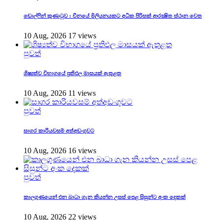
ඩොල්ෆින් කුණාටුව : චීනයේ මිලියනයකට අධික පිරිසක් ආරක්‍ෂිත ස්ථාන වෙත
10 Aug, 2026
17 views
පුවත්
ශිෂ්‍යත්ව විභාගයේ ප්‍රතිඵල මාසයක් ඇතුළත
10 Aug, 2026
11 views
පුවත්
සාගර කාරියවසම් අත්අඩංගුවට
10 Aug, 2026
16 views
පුවත්
කාලගුණයෙන් එන බාධා ගැන කියන්න උසස් පෙළ සිසුන්ට අංක දෙකක්
10 Aug, 2026
22 views