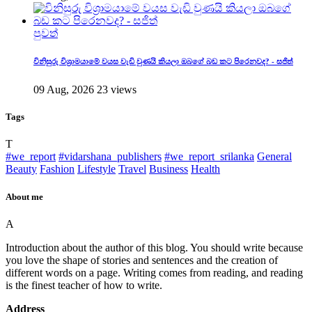
පුවත්
විනිසුරු විශ්‍රාමයාමේ වයස වැඩි වුණයි කියලා ඔබගේ බඩ කට පිරෙනවද? - සජිත්
09 Aug, 2026
23 views
Tags
T
#we_report
#vidarshana_publishers
#we_report_srilanka
General
Beauty
Fashion
Lifestyle
Travel
Business
Health
About me
A
Introduction about the author of this blog. You should write because
you love the shape of stories and sentences and the creation of
different words on a page. Writing comes from reading, and reading
is the finest teacher of how to write.
Address