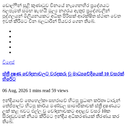
ඩොල්ෆින් සුළි කුණාටුව චීනයේ නැගෙනහිර ප්‍රදේශයට
බලපෑමත් සමඟ ෂැංහයි මූල්‍ය නගරය ඇතුළු ප්‍රදේශවලින්
පුද්ගලයන් මිලියනයකට අධික පිරිසක් ආරක්ෂිත ස්ථාන වෙත
ඉවත් කිරීමට චීන බලධාරීන් පියවර ගෙන තිබේ.
විදෙස්
ස්ත්‍රී දූෂණ චෝදනාවලට වරදකරු වූ මාධ්‍යවේදියෙක් 10 වසරක්
හිරේට
06 Aug, 2026
1 mins read
59 views
ඉන්දියාවේ තෙහෙල්කා සඟරාවේ හිටපු ප්‍රධාන කර්තෘ ටාරුන්
තේජ්පාල්ට හිටපු කාර්ය මණ්ඩල සාමාජිකාවක් ස්ත්‍රී දූෂණයට
ලක් කළ බවට එල්ල වූ චෝදනාවකට අදාළව වසර 10ක
සිරදඬුවමක් නියම කිරීමට ඉන්දීය අධිකරණයක් තීරණය කර
තිබේ.