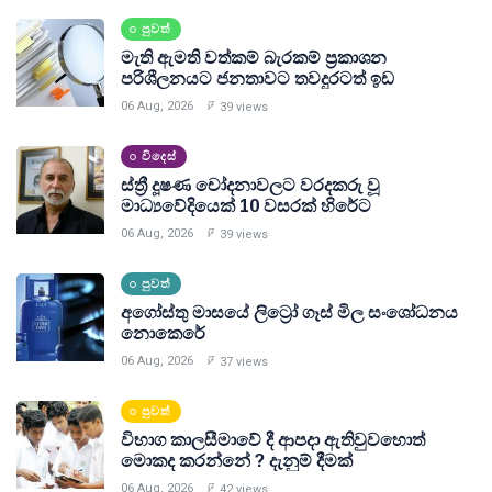
පුවත්
මැති ඇමති වත්කම් බැරකම් ප්‍රකාශන
පරිශීලනයට ජනතාවට තවදුරටත් ඉඩ
06 Aug, 2026
39 views
විදෙස්
ස්ත්‍රී දූෂණ චෝදනාවලට වරදකරු වූ
මාධ්‍යවේදියෙක් 10 වසරක් හිරේට
06 Aug, 2026
39 views
පුවත්
අගෝස්තු මාසයේ ලිට්‍රෝ ගෑස් මිල සංශෝධනය
නොකෙරේ
06 Aug, 2026
37 views
පුවත්
විභාග කාලසීමාවේ දී ආපදා ඇතිවුවහොත්
මොකද කරන්නේ ? දැනුම් දීමක්
06 Aug, 2026
42 views