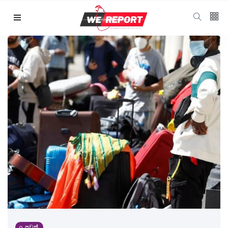
පුවත්