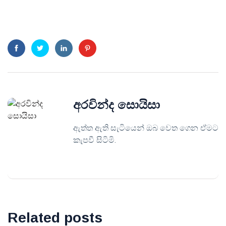
අරවින්ද සොයිසා
ඇත්ත ඇති සැටියෙන් ඔබ වෙත ගෙන ඒමට
කැපවී සිටිමි.
Related posts