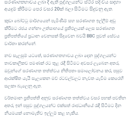
සරණාගතභාවය ලබා දී ඇති පුද්ගලයන්ට ස්ථිර පදිංචිය සඳහා
අයදුම් කිරීමට පෙර වසර 20ක් බලා සිටීමට සිදුවනු ඇත.
කුඩා බෝට්ටු මාර්ගයෙන් පැමිණීම් සහ සරණාගත ඉල්ලීම් අඩු
කිරීමට රජය ගන්නා උත්සාහයේ ප්‍රතිඵලයක් ලෙස සරණාගත
ප්‍රතිපත්තියේ ප්‍රධාන වෙනසක් සිදුවෙන බවයි BBC පුවත් සේවය
වාර්තා කරන්නේ.
නව සැලසුම් යටතේ, සරණාගතභාවය ලබා දෙන පුද්ගලයන්ට
තාවකාලිකව පමණක් රට තුළ රැඳී සිටීමට අවසර ලැබෙන අතර,
ඔවුන්ගේ සරණාගත තත්ත්වය නිතිපතා සමාලෝචනය කර, පසුව
ආරක්ෂිත යැයි සැලකෙන මව් රටවල්වලට නැවත යැවීම කෙරෙහි
සලකා බැලෙනු ඇත.
වර්තමාන ප්‍රතිපත්ති අනුව සරණාගත තත්ත්වය වසර පහක් පවතින
අතර, ඉන් පසුව පුද්ගලයන්ට එක්සත් රාජධානියේ රැඳී සිටීමට දින
නියමයක් නොමැතිව ඉල්ලුම් කළ හැකිය.