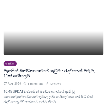
පුවත්
මැගසින් බන්ධනාගාරයේ ගැටුම : රැඳවියෙක් මරුට,
11ක් රෝහලට
07 Aug, 2026
1 mins read
42 views
10.45 UPDATE මැගසින් බන්ධනාගාරයේ ඇති වූ
නොසන්සුන්තාවයෙන් තුවාල ලබා රෝහල් ගත කර සිටි එක්
රැඳවියෙකු ජීවිතක්ෂයට පත්ව තිබේ.