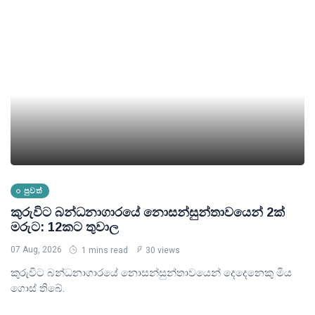
පුවත්
කුරුවිට බන්ධනාගාරයේ නොසන්සුන්තාවයෙන් 2ක්
මරුට: 12කට තුවාල
07 Aug, 2026
1 mins read
30 views
කුරුවිට බන්ධනාගාරයේ නොසන්සුන්තාවයෙන් දෙදෙනෙකු ‍මිය
ගොස් තිබේ.