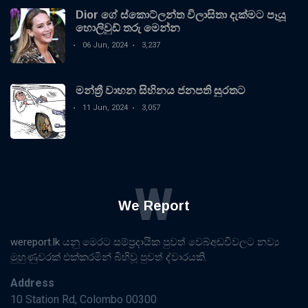
Dior ගේ ස්කොට්ලන්ත විලාසිතා දැක්මට පෑයූ
හොලිවුඩ් තරු මෙන්න
06 Jun, 2024
3,237
මන්ත්‍රී වාහන සිහිනය ජනපති සුරතට
11 Jun, 2024
3,057
W
We Report
wereport.lk යනු මෙරට සම්ප්‍රදායික පුවත් වෙබ්අඩවිවලට නව්‍ය
මුහුණුවරක් එක්කරමින් බිහිවූ පුවත් ද්වාරයකි.
Address
10 Station Rd, Colombo 00300