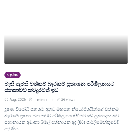
පුවත්
මැති ඇමති වත්කම් බැරකම් ප්‍රකාශන පරිශීලනයට
ජනතාවට තවදුරටත් ඉඩ
06 Aug, 2026
1 mins read
39 views
දූෂණ විරෝධී පනතට අනුව මහජන නියෝජිතයින්ගේ වත්කම්
බැරකම් ප්‍රකාශ ජනතාවට පරිශීලනය කිරීමට ඉඩ ලබාදෙන බව
සභානායක අමාත්‍ය බිමල් රත්නායක අද (06) පාර්ලිමේන්තුවේදී
පැවසීය.