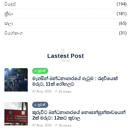
විදෙස්
(194)
ක්‍රීඩා
(181)
කලා
(65)
විශේෂාංග
(31)
L
Lastest Post
පුවත්
මැගසින් බන්ධනාගාරයේ ගැටුම : රැඳවියෙක්
මරුට, 11ක් රෝහලට
07 Aug, 2026
42 views
පුවත්
කුරුවිට බන්ධනාගාරයේ නොසන්සුන්තාවයෙන්
2ක් මරුට: 12කට තුවාල
07 Aug, 2026
30 views