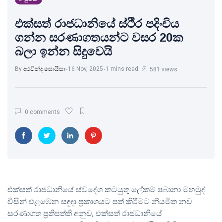
එක්සත් රාජධානියේ ස්ථිර පදිංචිය
ගන්න සරණාගතයන්ට වසර 20ක
බලා ඉන්න සිදුවෙයි
By
අරවින්ද සොයිසා
16 Nov, 2025
1 mins read
581 views
0 comments
එක්සත් රාජධානියේ ස්වදේශ කටයුතු ලේකම් ෂබානා මහමුද්
විසින් එළඹෙන සඳුදා ප්‍රකාශයට පත් කිරීමට නියමිත නව
සරණාගත ප්‍රතිපත්ති අනුව, එක්සත් රාජධානියේ