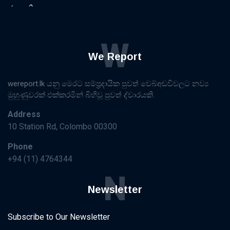
W
We Report
wereport.lk යනු මෙරට සම්ප්‍රදායික පුවත් වෙබ්අඩවිවලට නව්‍ය
මුහුණුවරක් එක්කරමින් බිහිවූ පුවත් ද්වාරයකි.
Address
10 Station Rd, Colombo 00300
Phone
+94 (11) 4764344
N
Newsletter
Subscribe to Our Newsletter