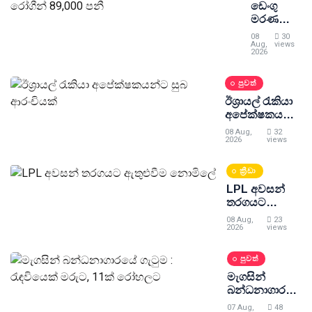
ඩෙංගු
මරණ
ගණන
08
30
64ක්
Aug,
views
2026
දක්වා
ඉහළට :
පුවත්
රෝගීන්
89,000
ඊශ්‍රායල් රැකියා
පනී
අපේක්ෂකයන්ට
සුබ ආරංචියක්
08 Aug,
32
2026
views
ක්‍රීඩා
LPL අවසන්
තරගයට
ඇතුළුවීම
08 Aug,
23
නොමිලේ
2026
views
පුවත්
මැගසින්
බන්ධනාගාරයේ
ගැටුම :
07 Aug,
48