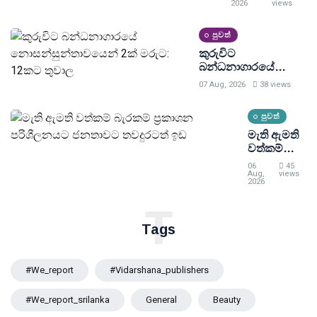
රැඳවියෙක්
2026
views
මරුට, 11ක්
රෝහලට
පුවත්
කුරුවිට
බන්ධනාගාරයේ
නොසන්සුන්තාවයෙන්
07 Aug, 2026
38 views
2ක් මරුට: 12කට
තුවාල
පුවත්
මැති ඇමති
වත්කම්
බැරකම්
06
45
ප්‍රකාශන
Aug,
views
2026
පරිශීලනයට
ජනතාවට
T
තවදුරටත්
Tags
ඉඩ
#we_report
#vidarshana_publishers
#we_report_srilanka
General
Beauty