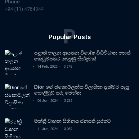
Phone
+94 (11) 4764344
P
Popular Posts
පළාත් පාලන ආයතන විශේෂ විධිවිධාන පනත්
කෙටුම්පතට බෙදුණු තීන්දුවක්
14 Feb, 2025
3,675
Dior ගේ ස්කොට්ලන්ත විලාසිතා දැක්මට පෑයූ
හොලිවුඩ් තරු මෙන්න
06 Jun, 2024
3,239
මන්ත්‍රී වාහන සිහිනය ජනපති සුරතට
11 Jun, 2024
3,057