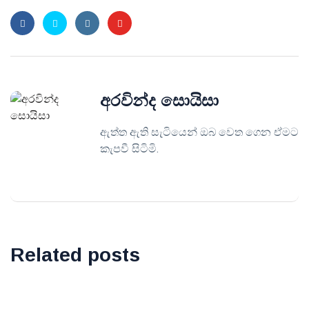
අරවින්ද සොයිසා
ඇත්ත ඇති සැටියෙන් ඔබ වෙත ගෙන ඒමට
කැපවී සිටිමි.
Related posts