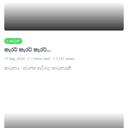
කාටුන්
කැරට් කැරට් කැරට්...
17 Sep, 2024
1 mins read
1,181 views
කාටූනය : අවන්ත ආටිගල කාටුනයකි