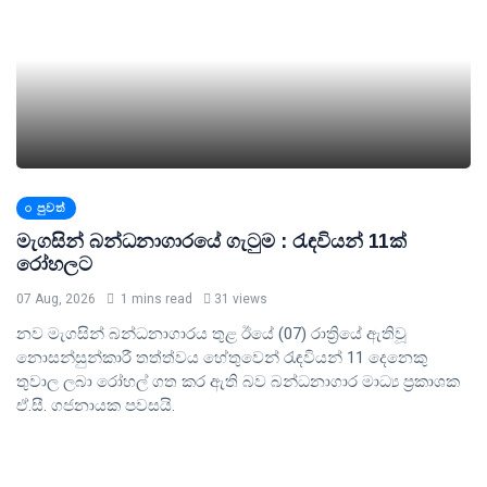
පුවත්
මැගසින් බන්ධනාගාරයේ ගැටුම : රැඳවියන් 11ක්
රෝහලට
07 Aug, 2026
1 mins read
31 views
නව මැගසින් බන්ධනාගාරය තුළ ඊයේ (07) රාත්‍රියේ ඇතිවූ
නොසන්සුන්කාරී තත්ත්වය හේතුවෙන් රැඳවියන් 11 දෙනෙකු
තුවාල ලබා රෝහල් ගත කර ඇති බව බන්ධනාගාර මාධ්‍ය ප්‍රකාශක
ඒ.සී. ගජනායක පවසයි.