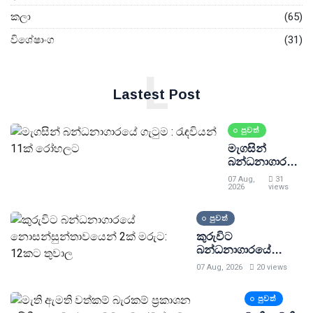
කලා
(65)
විශේෂාංග
(31)
L
Lastest Post
පුවත්
මැගසින්
බන්ධනාගාරයේ
ගැටුම :
07 Aug,
31
රැඳවියන් 11ක්
2026
views
රෝහලට
පුවත්
කුරුවිට
බන්ධනාගාරයේ
නොසන්සුන්තාවයෙන්
07 Aug, 2026
20 views
2ක් මරුට: 12කට
තුවාල
පුවත්