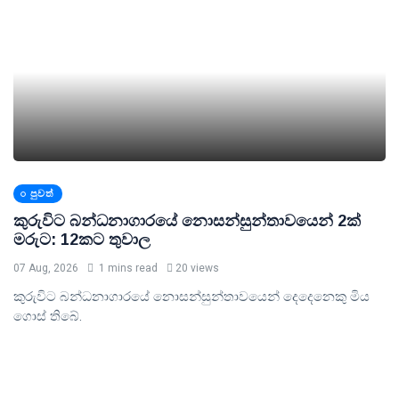
පුවත්
කුරුවිට බන්ධනාගාරයේ නොසන්සුන්තාවයෙන් 2ක්
මරුට: 12කට තුවාල
07 Aug, 2026
1 mins read
20 views
කුරුවිට බන්ධනාගාරයේ නොසන්සුන්තාවයෙන් දෙදෙනෙකු ‍මිය
ගොස් තිබේ.