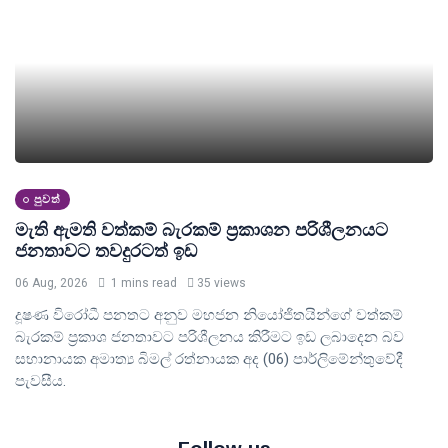
පුවත්
මැති ඇමති වත්කම් බැරකම් ප්‍රකාශන පරිශීලනයට
ජනතාවට තවදුරටත් ඉඩ
06 Aug, 2026
1 mins read
35 views
දූෂණ විරෝධී පනතට අනුව මහජන නියෝජිතයින්ගේ වත්කම්
බැරකම් ප්‍රකාශ ජනතාවට පරිශීලනය කිරීමට ඉඩ ලබාදෙන බව
සභානායක අමාත්‍ය බිමල් රත්නායක අද (06) පාර්ලිමේන්තුවේදී
පැවසීය.