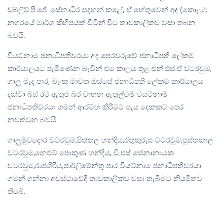
ඩබ්ලිව්.පී.ජේ. සේනාධීර සඳහන් කළේ, ඒ හේතුවෙන් අද (කොළඹ
නගරයේ මාර්ග කිහිපයක් විටින් විට තාවකාලිකව වසා තබන
බවයි.
වියට්නාම ජනාධිපතිවරයා අද පෙරවරුවේ ජනාධිපති ලේකම්
කාර්යාලයට පැමිණෙන බැවින් එම කාලය තුළ එන්.එස්.ඒ වටරවුම,
ගාලු මැද පාර, බැංකු මාවත ඔස්සේ ජනාධිපති ලේකම් කාර්යාලය
දක්වා බස් රථ ඇතුළු බර වාහන ඇතුල්වීම වියට්නාම
ජනාධිපතිවරයා ගමන් ආරම්භ කිරීමට පැය දෙකකට පෙර
නවත්වන බවයි.
ගාලුමුවදොර වටරවුම,පිත්තල හන්දිය,රතුකුරුස වටරවුම,පුස්තකාල
වටරවුම,නෙළුම් පොකුණ හන්දිය, ඩි.එස් සේනානායක
වටරවුම,රාජගිරිය,පාර්ලිමේන්තු පාර වියට්නාම ජනාධිපතිවරයා
ගමන් ගන්නා අවස්ථාවේදී තාවකාලිකව වසා තැබීමට නියමිතව
තිබේ.