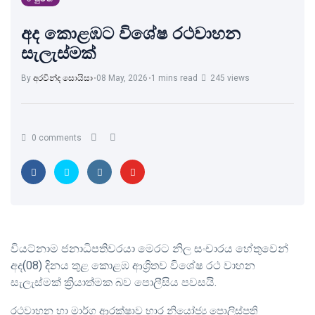
අද කොළඹට විශේෂ රථවාහන
සැලැස්මක්
By
අරවින්ද සොයිසා
08 May, 2026
1 mins read
245 views
0 comments
වියට්නාම ජනාධිපතිවරයා මෙරට නිල සංචාරය හේතුවෙන්
අද(08) දිනය තුළ කොළඹ ආශ්‍රිතව විශේෂ රථ වාහන
සැලැස්මක් ක්‍රියාත්මක බව පොලීසිය පවසයි.
රථවාහන හා මාර්ග ආරක්ෂාව භාර නියෝජ්‍ය පොලිස්පති