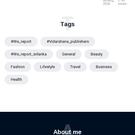
06 Aug,
39
ඇතිවුවහොත්
2026
views
මොකද
T
කරන්නේ ?
දැනුම් දීමක්
Tags
#we_report
#vidarshana_publishers
#we_report_srilanka
General
Beauty
Fashion
Lifestyle
Travel
Business
Health
A
About me