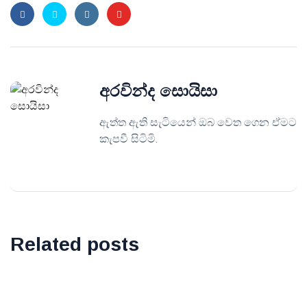
අරවින්ද සොයිසා
ඇත්ත ඇති සැටියෙන් ඔබ වෙත ගෙන ඒමට
කැපවී සිටිමි.
Related posts