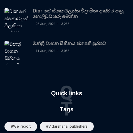
Dior ගේ ස්කොට්ලන්ත විලාසිතා දැක්මට පෑයූ
හොලිවුඩ් තරු මෙන්න
06 Jun, 2024
3,235
මන්ත්‍රී වාහන සිහිනය ජනපති සුරතට
11 Jun, 2024
3,055
Q
Quick links
T
Tags
#we_report
#vidarshana_publishers