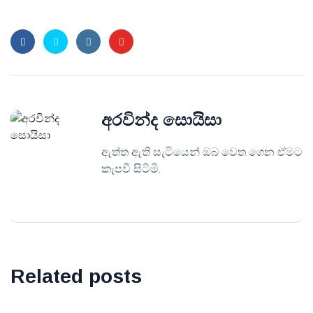
අරවින්ද සොයිසා
ඇත්ත ඇති සැටියෙන් ඔබ වෙත ගෙන ඒමට
කැපවී සිටිමි.
Related posts