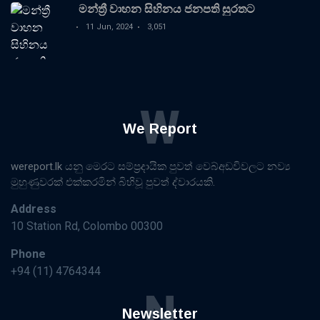
මන්ත්‍රී වාහන සිහිනය ජනපති සුරතට
11 Jun, 2024
3,051
W
We Report
wereport.lk යනු මෙරට සම්ප්‍රදායික පුවත් වෙබ්අඩවිවලට නව්‍ය
මුහුණුවරක් එක්කරමින් බිහිවූ පුවත් ද්වාරයකි.
Address
10 Station Rd, Colombo 00300
Phone
+94 (11) 4764344
N
Newsletter