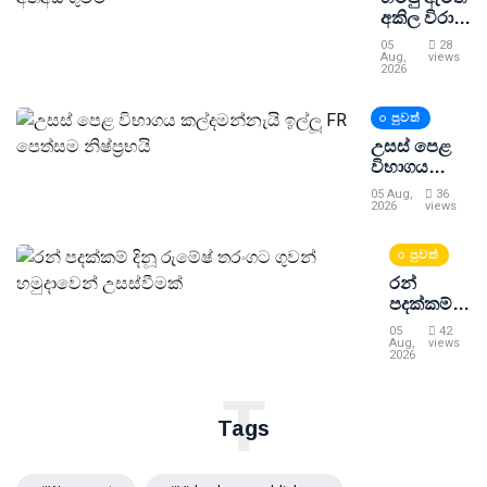
අකිල විරාජ්
කාරියවසම්
05
28
අත්අඩංගුවට
Aug,
views
2026
පුවත්
උසස් පෙළ
විභාගය
කල්දමන්නැයි
05 Aug,
36
ඉල්ලූ FR
2026
views
පෙත්සම
නිෂ්ප්‍රභයි
පුවත්
රන්
පදක්කම්
දිනූ රුමේෂ්
05
42
තරංගට
Aug,
views
2026
ගුවන්
හමුදාවෙන්
T
උසස්වීමක්
Tags