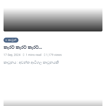
කාටුන්
කැරට් කැරට් කැරට්...
17 Sep, 2024
1 mins read
1,179 views
කාටූනය : අවන්ත ආටිගල කාටුනයකි