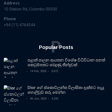
Address
10 Station Rd, Colombo 00300
Phone
+94 (11) 4764344
P
Popular Posts
පළාත් පාලන ආයතන විශේෂ විධිවිධාන පනත්
කෙටුම්පතට බෙදුණු තීන්දුවක්
14 Feb, 2025
3,672
Dior ගේ ස්කොට්ලන්ත විලාසිතා දැක්මට පෑයූ
හොලිවුඩ් තරු මෙන්න
06 Jun, 2024
3,232