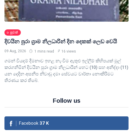
පුවත්
දිවයින පුරා ග්‍රාම නිලධාරින් දින දෙකක් ලෙඩ වෙයි
09 Aug, 2026
1 mins read
16 views
ගමන් වියදම් දීමනාව ඉහළ නැංවීම ඇතුළු ඉල්ලීම් කිහිපයක් මුල්
කරගනිමින් දිවයින පුරා ග්‍රාම නිලධාරීන් හෙට (10) සහ අනිද්දා (11)
යන දෙදින අසනීප නිවාඩු දමා සේවයට වාර්තා නොකිරීමට
තීරණය කර තිබේ.
Follow us
Facebook
37
K