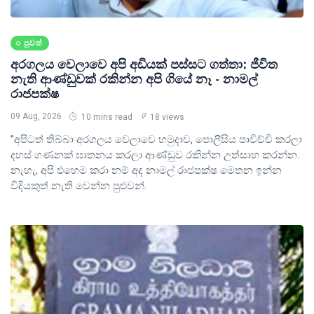
පුවත්
අරගලය වෙලාවෙ අපි අඩියක් පස්සට ගත්තා: ජීවිත
නැති ආණ්ඩුවක් රකින්න අපි ගියේ නෑ - නාමල්
රාජපක්ෂ
09 Aug, 2026
10 mins read
18 views
"අපිටත් තිබ්බා අරගලය වෙලාවෙ හමුදාව, පොලීසිය පාවිච්චි කරලා
දහස් ගණනක් ඝාතනය කරලා ආණ්ඩුව රකින්න උත්සාහ කරන්න.
නැහැ, අපි එහෙම කරා නම් අද නාමල් රාජපක්ෂ මෙතන ඉන්න
විදියකුත් නැති වෙන්න පුළුවන්.