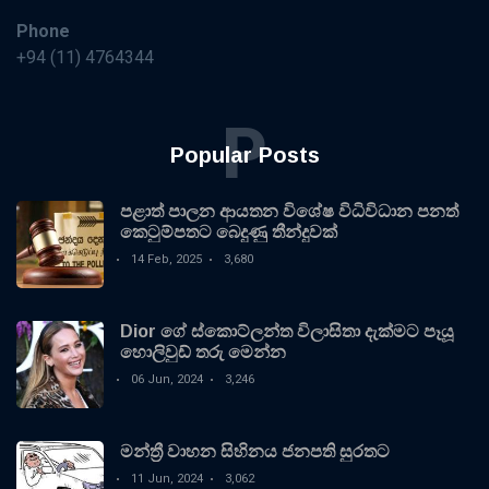
Phone
+94 (11) 4764344
P
Popular Posts
පළාත් පාලන ආයතන විශේෂ විධිවිධාන පනත්
කෙටුම්පතට බෙදුණු තීන්දුවක්
14 Feb, 2025
3,680
Dior ගේ ස්කොට්ලන්ත විලාසිතා දැක්මට පෑයූ
හොලිවුඩ් තරු මෙන්න
06 Jun, 2024
3,246
මන්ත්‍රී වාහන සිහිනය ජනපති සුරතට
11 Jun, 2024
3,062