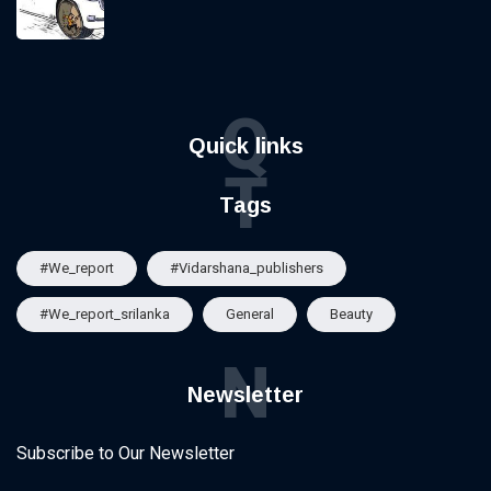
Q
Quick links
T
Tags
#we_report
#vidarshana_publishers
#we_report_srilanka
General
Beauty
N
Newsletter
Subscribe to Our Newsletter