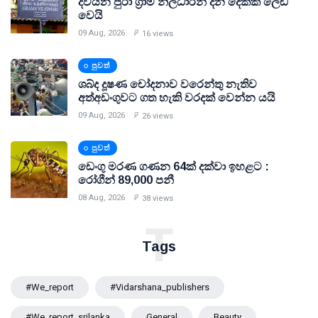
දිවයින පුරා ග්‍රාම නිලධාරින් දින දෙකක් ලෙඩ
වෙයි
09 Aug, 2026
16 views
පුවත්
ශබ්ද දූෂණ චෝදනාව වරෙන්තු නැතිව
අත්අඩංගුවට ගත හැකි වරදක් වෙන්න යයි
09 Aug, 2026
26 views
පුවත්
ඩෙංගු මරණ ගණන 64ක් දක්වා ඉහළට :
රෝගීන් 89,000 පනී
08 Aug, 2026
38 views
T
Tags
#we_report
#vidarshana_publishers
#we_report_srilanka
General
Beauty