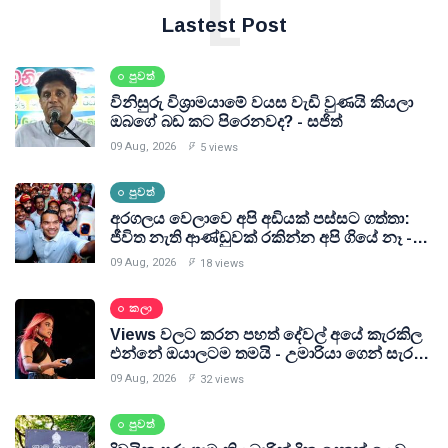
L
Lastest Post
පුවත්
විනිසුරු විශ්‍රාමයාමේ වයස වැඩි වුණයි කියලා
ඔබගේ බඩ කට පිරෙනවද? - සජිත්
09 Aug, 2026
5 views
පුවත්
අරගලය වෙලාවෙ අපි අඩියක් පස්සට ගත්තා:
ජීවිත නැති ආණ්ඩුවක් රකින්න අපි ගියේ නෑ -
නාමල් රාජපක්ෂ
09 Aug, 2026
18 views
කලා
Views වලට කරන පහත් දේවල් අයේ කැරකිල
එන්නේ ඔයාලටම තමයි - උමාරියා ගෙන් සැර
කතාවක්
09 Aug, 2026
32 views
පුවත්