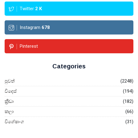
Twitter
2
K
Instagram
678
Pinterest
Categories
පුවත්
(2248)
විදෙස්
(194)
ක්‍රීඩා
(182)
කලා
(66)
විශේෂාංග
(31)