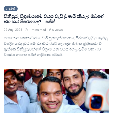
Business
පුවත්
විනිසුරු විශ්‍රාමයාමේ වයස වැඩි වුණයි කියලා ඔබගේ
Health
බඩ කට පිරෙනවද? - සජිත්
09 Aug, 2026
1 mins read
5 views
පොහොර සහනාධාරය, වාරි පුනරුත්ථාපනය, සිරගෙවල්වල ගැටලු
විසදීම වෙනුවට මේ වනවිට රටේ ලොකුම ජාතික ප්‍රමුඛතාව වී
ඇත්තේ විනිසුරුවන්ගේ විශ්‍රාම යන වයස ඉහළ දැමීම වන බව
විපක්ෂ නායක සජිත් ප්‍රේමදාස පවසයි.