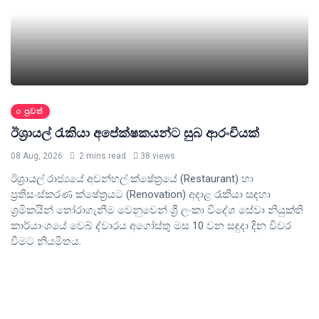
පුවත්
ඊශ්‍රායල් රැකියා අපේක්ෂකයන්ට සුබ ආරංචියක්
08 Aug, 2026
2 mins read
38 views
ඊශ්‍රායල් රාජ්‍යයේ අවන්හල් ක්ෂේත්‍රයේ (Restaurant) හා
ප්‍රතිසංස්කරණ ක්ෂේත්‍රයට (Renovation) අදාළ රැකියා සඳහා
ශ්‍රමිකයින් තෝරාගැනීම වෙනුවෙන් ශ්‍රී ලංකා විදේශ සේවා නියුක්ති
කාර්යාංශයේ වෙබ් ද්වාරය අගෝස්තු මස 10 වන සඳුදා දින විවර
වීමට නියමිතය.