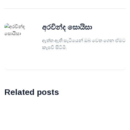
අරවින්ද සොයිසා
ඇත්ත ඇති සැටියෙන් ඔබ වෙත ගෙන ඒමට
කැපවී සිටිමි.
Related posts