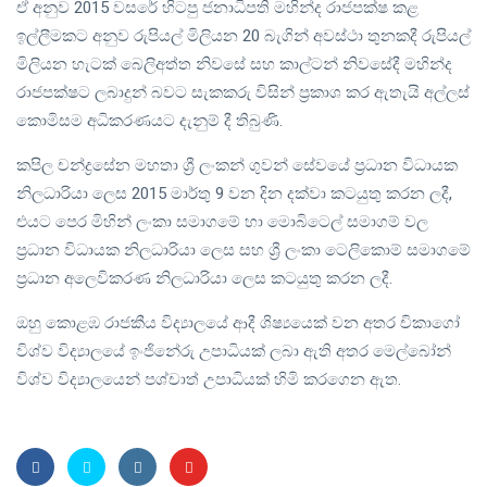
ඒ අනුව 2015 වසරේ හිටපු ජනාධිපති මහින්ද රාජපක්ෂ කළ
ඉල්ලීමකට අනුව රුපියල් මිලියන 20 බැගින් අවස්ථා තුනකදී රුපියල්
මිලියන හැටක් බෙලිඅත්ත නිවසේ සහ කාල්ටන් නිවසේදී මහින්ද
රාජපක්ෂට ලබාදුන් බවට සැකකරු විසින් ප්‍රකාශ කර ඇතැයි අල්ලස්
කොමිසම අධිකරණයට දැනුම් දී තිබුණි.
කපිල චන්ද්‍රසේන මහතා ශ්‍රී ලංකන් ගුවන් සේවයේ ප්‍රධාන විධායක
නිලධාරියා ලෙස 2015 මාර්තු 9 වන දින දක්වා කටයුතු කරන ලදී,
එයට පෙර මිහින් ලංකා සමාගමේ හා මොබිටෙල් සමාගම් වල
ප්‍රධාන විධායක නිලධාරියා ලෙස සහ ශ්‍රී ලංකා ටෙලිකොම් සමාගමේ
ප්‍රධාන අලෙවිකරණ නිලධාරියා ලෙස කටයුතු කරන ලදී.
ඔහු කොළඹ රාජකීය විද්‍යාලයේ ආදී ශිෂ්‍යයෙක් වන අතර චිකාගෝ
විශ්ව විද්‍යාලයේ ඉංජිනේරු උපාධියක් ලබා ඇති අතර මෙල්බෝන්
විශ්ව විද්‍යාලයෙන් පශ්චාත් උපාධියක් හිමි කරගෙන ඇත.