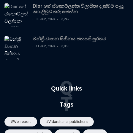
Dior ගේ ස්කොට්ලන්ත විලාසිතා දැක්මට පෑයූ
හොලිවුඩ් තරු මෙන්න
06 Jun, 2024
3,242
මන්ත්‍රී වාහන සිහිනය ජනපති සුරතට
11 Jun, 2024
3,060
Q
Quick links
T
Tags
#we_report
#vidarshana_publishers