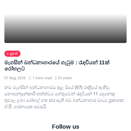
පුවත්
මැගසින් බන්ධනාගාරයේ ගැටුම : රැඳවියන් 11ක්
රෝහලට
07 Aug, 2026
1 mins read
53 views
නව මැගසින් බන්ධනාගාරය තුළ ඊයේ (07) රාත්‍රියේ ඇතිවූ
නොසන්සුන්කාරී තත්ත්වය හේතුවෙන් රැඳවියන් 11 දෙනෙකු
තුවාල ලබා රෝහල් ගත කර ඇති බව බන්ධනාගාර මාධ්‍ය ප්‍රකාශක
ඒ.සී. ගජනායක පවසයි.
Follow us