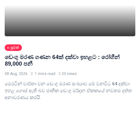
පුවත්
ඩෙංගු මරණ ගණන 64ක් දක්වා ඉහළට : රෝගීන්
89,000 පනී
08 Aug, 2026
1 mins read
33 views
මෙරටින් වාර්තා වන ඩෙංගු මරණ සංඛ්‍යාව මේ වනවිට 64 දක්වා
ඉහළ ගොස් ඇති බව ජාතික ඩෙංගු මර්දන ඒකකයේ නවතම දත්ත
අනාවරණය කරයි.