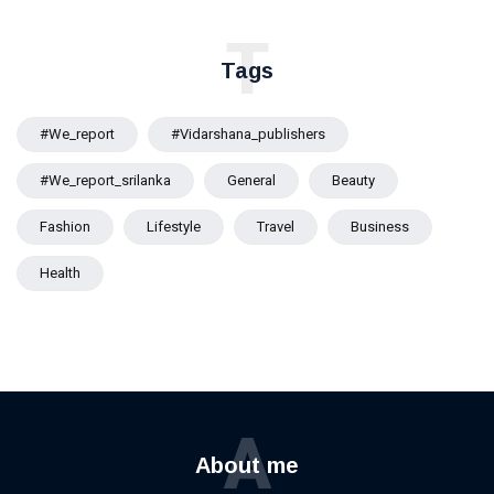
පරිශීලනයට
ජනතාවට
T
තවදුරටත්
Tags
ඉඩ
#we_report
#vidarshana_publishers
#we_report_srilanka
General
Beauty
Fashion
Lifestyle
Travel
Business
Health
A
About me