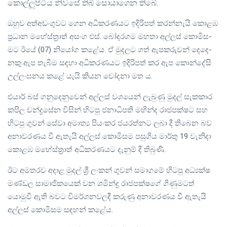
කොල්ලුපිටිය නිවසේ තිබී සොයාගෙන තිබේ.
ඔහුව අත්අ­ඩං­ගු­වට ගෙන අධි­ක­ර­ණ­යට ඉදි­රි­පත් කර­න්නැයි කොළඹ
ප්‍රධාන මහේ­ස්ත්‍රාත් අසංග එස්. බෝද­ර­ගම මහතා අල්ලස් කොමි­ස­
මට ඊයේ (07) නියෝග කළේය. ඒ මුද­ලට ගත් ඇප­ක­රු­වන් දෙදෙ­
නකු ඇප තැබීම සඳහා අධි­ක­ර­ණ­යට ඉදි­රි­පත් කර ඇප කොන්දේසි
උල්ලං­ඝ­නය කළේ යැයි කියන චෝදනා මත ය.
එයාර් බස් ගනුදෙනුවෙන් අල්ලස් වශයෙන් ලැබුණු මුදල් සැකකාර
කපිල චන්ද්‍රසේන විසින් හිටපු ජනාධිපති මහින්ද රාජපක්ෂට සහ
හිටපු ගුවන් සේවා අමාත්‍ය පියංකර ජයරත්නට ලබා දී තිබෙන බව
අනාවරණය වී ඇතැයි අල්ලස් කොමිසම පසුගිය මාර්තු 19 වැනිදා
කොළඹ මහේස්ත්‍රාත් අධිකරණයට දැනුම් දී තිබුණි.
ඊට අමතරව අදාළ මුදල් ශ්‍රී ලංකන් ගුවන් සමාගමේ හිටපු අධ්‍යක්ෂ
මණ්ඩල සාමාජිකයෙක් වන ශමින්ද්‍ර රාජපක්ෂගේ ගිණුමටත්
යොමුවී ඇති බවට විමර්ශනවලදී කරුණු අනාවරණය වී ඇතැයි
අල්ලස් කොමිසම සඳහන් කළේය.