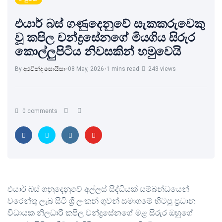
එයාර් බස් ගණුදෙනුවේ සැකකරුවෙකු
වූ කපිල චන්ද්‍රසේනගේ මියගිය සිරුර
කොල්ලුපිටිය නිවසකින් හමුවෙයි
By
අරවින්ද සොයිසා
08 May, 2026
1 mins read
243 views
0 comments
එයාර් බස් ගනුදෙනුවේ අල්ලස් සිද්ධියක් සම්බන්ධයෙන්
වරෙන්තු ලැබ සිටි ශ්‍රී ලංකන් ගුවන් සමාගමේ හිටපු ප්‍රධාන
විධායක නිලධාරී කපිල චන්ද්‍රසේනගේ මළ සිරුර ඔහුගේ