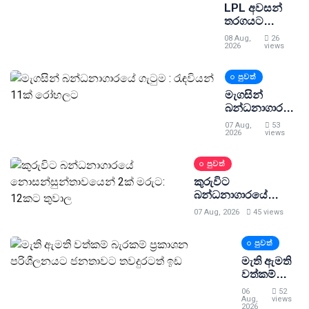
LPL අවසන්
තරගයට
ඇතුළුවීම
08 Aug,
26
නොමිලේ
2026
views
පුවත්
මැගසින්
බන්ධනාගාරයේ
ගැටුම :
07 Aug,
53
රැඳවියන් 11ක්
2026
views
රෝහලට
පුවත්
කුරුවිට
බන්ධනාගාරයේ
නොසන්සුන්තාවයෙන්
07 Aug, 2026
45 views
2ක් මරුට: 12කට
තුවාල
පුවත්
මැති ඇමති
වත්කම්
බැරකම්
06
52
ප්‍රකාශන
Aug,
views
2026