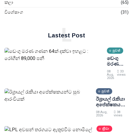
කලා
(65)
විශේෂාංග
(31)
L
Lastest Post
පුවත්
ඩෙංගු
මරණ
ගණන
08
33
64ක්
Aug,
views
2026
දක්වා
ඉහළට :
පුවත්
රෝගීන්
89,000
ඊශ්‍රායල් රැකියා
පනී
අපේක්ෂකයන්ට
සුබ ආරංචියක්
08 Aug,
38
2026
views
ක්‍රීඩා