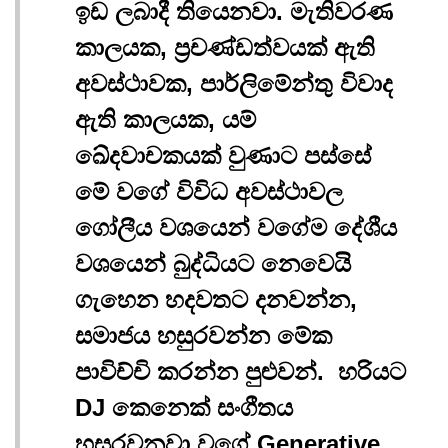
ඉඩ ලබාදී තියෙනවා. මැතිවරණ
කාලයක, ප්‍රචණ්ඩත්වයක් ඇති
අවස්ථාවක, පාර්ලිමේන්තු විවාද
ඇති කාලයක, යම්
ඛේදවාචකයක් වුණාට පස්සේ
මේ වගේ විවිධ අවස්ථාවල
ගෝලීය වශයෙන් වගේම දේශීය
වශයෙන් බුද්ධියට නෙවෙයි
ගැහෙන හදවතට දනවන්න,
සමාජය හසුරවන්න මේක
පාවිච්චි කරන්න පුළුවන්. හරියට
DJ කෙනෙක් සංගීතය
හසුරවනවා වගේ Generative