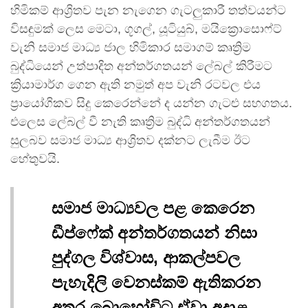
හිමිකම් ආශ්‍රිතව පැන නැගෙන ගැටලුකාරී තත්වයන්ට
විසඳුමක් ලෙස මෙටා, ගූගල්, යූටියුබ්, මයික්‍රොසොෆ්ට්
වැනි සමාජ මාධ්‍ය ජාල හිමිකාර සමාගම් කෘත්‍රිම
බුද්ධියෙන් උත්පාදිත අන්තර්ගතයන් ලේබල් කිරීමට
ක්‍රියාමාර්ග ගෙන ඇති නමුත් අප වැනි රටවල එය
ප්‍රායෝගිකව සිදු කෙරෙන්නේ ද යන්න ගැටළු සහගතය.
එලෙස ලේබල් වී නැති කෘත්‍රිම බුද්ධි අන්තර්ගතයන්
සුලබව සමාජ මාධ්‍ය ආශ්‍රිතව දක්නට ලැබීම ඊට
හේතුවයි.
සමාජ මාධ්‍යවල පළ කෙරෙන
ඩීප්ෆේක් අන්තර්ගතයන් නිසා
පුද්ගල විශ්වාස, ආකල්පවල
පැහැදිලි වෙනස්කම් ඇතිකරන
අතර බොහෝවිට ඒවා අදාළ