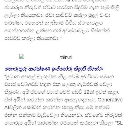
ඡායාරූප නිරුවත් ඒවාට හරවන සිදුවීම් ගැන පැමිණිලි
ලැබිලා තියෙනවා. ඒවා පාවිච්චි කරලා මුදල් වංචා
කරන්න, එහෙමත් නැතිනම් විවිධ ස්ථානවලට
ගෙන්නගන්න උත්සහ ගත් අවස්ථාවලට ඩීප්ෆේක්
පාවිච්චි කරලා තියෙනවා."
තොරුතුරු ආරක්ෂණ ඉංජිනේරු තිනුරි තිසේරා
"ප්‍රධාන පෙළේ බැංකුවක නිළ වෙබ් අඩවියට සමාන
ව්‍යාජ වෙබ්අඩවි හදන එක ලොකු ගැටළුවක් වෙලා
තිබුණා. අපි ඒවගේ ව්‍යාජ වෙබ් අඩවි 12ක් ඉවත් කළා.
ඒත් අයින් කරන්න කරන්න ආපහු හදනවා. Generative
AIවලින් කෝඩින් කරන්න පහසු නිසා මේ තත්වේ
එන්න එන්නම වැඩිවෙලා තියෙනවා. ඒවගේම නිරුවත්
ඡායාරූප අයින් කරගන්න රජයෙන් කරනවා කියලා "SL