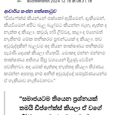
ආචාර්ය සංජන හත්තොටුව
"ඩීප්ෆේක්ස් කියන්නේ එක්කෝ ඇසීමෙන්, දැකීමෙන්,
කියවීමෙන් අපිට බැලූ බැල්මට කියන්න බැහැ ඇත්ත ද
නැත්ත ද කියලා. කවුරු හරි ලිව්වද, කළා ද එහෙමත්
නැතිනම් මේක තනිකරම ප්‍රබන්ධයක් ද කියලා. තව
අවුරුද්දකින් බැලුවම අද තියන තාක්ෂණය තනිකරම
පැරණි දෙයක් කියලා හිතෙයි. මොකද එන්න එන්නම
තාක්ෂණය අතිශය සීඝ්‍ර වශයෙන් දියුණු වෙමින්
පවතිනවා. අද යමක් ඇත්තද නැත්තද කියලා තීරණය
කරන්න අපහසු නම් අනිත් අවුරුද්දේ සම්පුර්ණයෙන්ම
ඒ හැකියාව නැතිවෙනවා."
"සමාජයටම තියෙන ප්‍රශ්නයක්
තමයි ඩීප්ෆේක්ස් කියලා ඒ වගේ