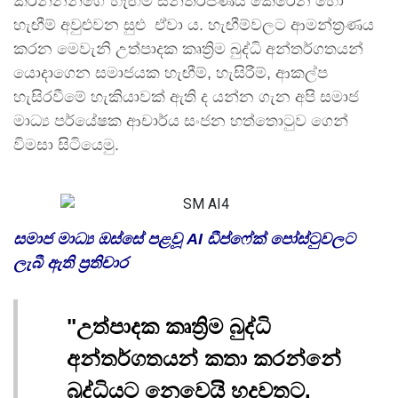
කරන්නන්ගේ හැඟීම් සන්තර්පණය කෙරෙන හෝ
හැඟීම් අවුළුවන සුළු ඒවා ය. හැඟීම්වලට ආමන්ත්‍රණය
කරන මෙවැනි උත්පාදක කෘත්‍රිම බුද්ධි අන්තර්ගතයන්
යොදාගෙන සමාජයක හැඟීම්, හැසිරීම්, ආකල්ප
හැසිරවීමේ හැකියාවක් ඇති ද යන්න ගැන අපි සමාජ
මාධ්‍ය පර්යේෂක ආචාර්ය සංජන හත්තොටුව ගෙන්
විමසා සිටියෙමු.
සමාජ මාධ්‍ය ඔස්සේ පළවූ AI ඩීප්ෆේක් පෝස්ටුවලට
ලැබී ඇති ප්‍රතිචාර
"උත්පාදක කෘත්‍රිම බුද්ධි
අන්තර්ගතයන් කතා කරන්නේ
බුද්ධියට නෙවෙයි හදවතට.