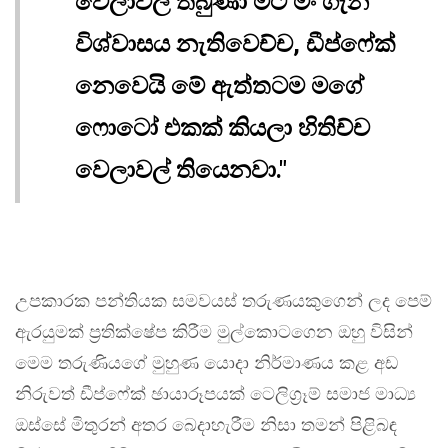
වෙලාවල් තිබුණා මට මං ගැන
විශ්වාසය නැතිවෙච්ච, ඩීප්ෆේක්
නෙවෙයි මේ ඇත්තටම මගේ
ෆොටෝ එකක් කියලා හිතිච්ච
වෙලාවල් තියෙනවා."
උපකාරක පන්තියක සමවයස් තරුණයකුගෙන් ලද පෙම්
ඇරයුමක් ප්‍රතික්ෂේප කිරීම මුල්කොටගෙන ඔහු විසින්
මෙම තරුණියගේ මුහුණ යොදා නිර්මාණය කළ අඩ
නිරුවත් ඩීප්ෆේක් ඡායාරූපයක් ටෙලිග්‍රෑම් සමාජ මාධ්‍ය
ඔස්සේ මිතුරන් අතර බෙදාහැරීම නිසා තමන් පිළිබඳ