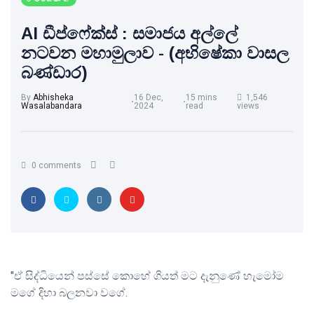
AI ඩීප්ෆේක්ස් : සමාජය අල්ලේ
නටවන මහාමුලාව - (අභිෂේකා වාසල
බණ්ඩාර)
By
Abhisheka
16 Dec,
15 mins
1,546
Wasalabandara
2024
read
views
0 comments
"ඒ සිද්ධියෙන් පස්සේ කොහේ ගියත් මට දැනුණේ හැමෝම
මගේ දිහා බලනවා වගේ.