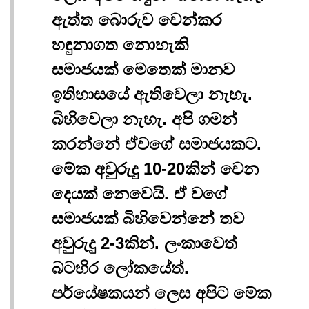
ඇත්ත බොරුව වෙන්කර
හඳුනාගත නොහැකි
සමාජයක් මෙතෙක් මානව
ඉතිහාසයේ ඇතිවෙලා නැහැ.
බිහිවෙලා නැහැ. අපි ගමන්
කරන්නේ ඒවගේ සමාජයකට.
මේක අවුරුදු 10-20කින් වෙන
දෙයක් නෙවෙයි. ඒ වගේ
සමාජයක් බිහිවෙන්නේ තව
අවුරුදු 2-3කින්. ලංකාවෙත්
බටහිර ලෝකයේත්.
පර්යේෂකයන් ලෙස අපිට මේක