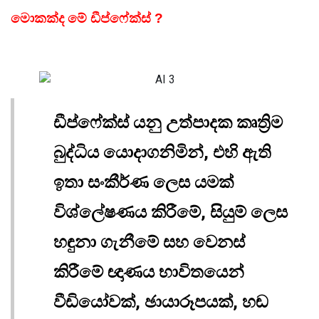
මොකක්ද මේ ඩීප්ෆේක්ස් ?
ඩීප්ෆේක්ස් යනු උත්පාදක කෘත්‍රිම
බුද්ධිය යොදාගනිමින්, එහි ඇති
ඉතා සංකීර්ණ ලෙස යමක්
විශ්ලේෂණය කිරීමේ, සියුම් ලෙස
හඳුනා ගැනීමේ සහ වෙනස්
කිරීමේ ඥාණය භාවිතයෙන්
වීඩියෝවක්, ඡායාරූපයක්, හඬ