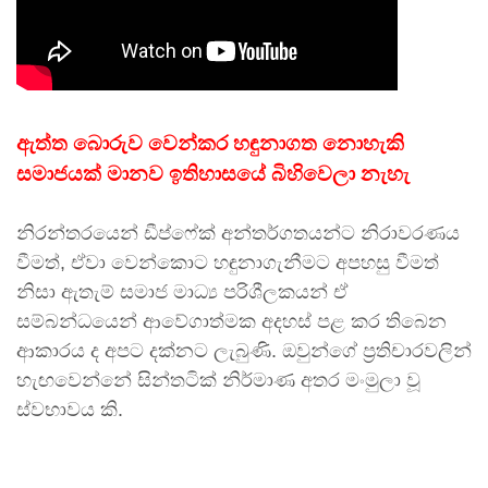
ඇත්ත බොරුව වෙන්කර හඳුනාගත නොහැකි
සමාජයක් මානව ඉතිහාසයේ බිහිවෙලා නැහැ
නිරන්තරයෙන් ඩීප්ෆේක් අන්තර්ගතයන්ට නිරාවරණය
වීමත්, ඒවා වෙන්කොට හඳුනාගැනීමට අපහසු වීමත්
නිසා ඇතැම් සමාජ මාධ්‍ය පරිශීලකයන් ඒ
සම්බන්ධයෙන් ආවේගාත්මක අදහස් පළ කර තිබෙන
ආකාරය ද අපට දක්නට ලැබුණි. ඔවුන්ගේ ප්‍රතිචාරවලින්
හැඟවෙන්නේ සින්තටික් නිර්මාණ අතර මංමුලා වූ
ස්වභාවය කි.