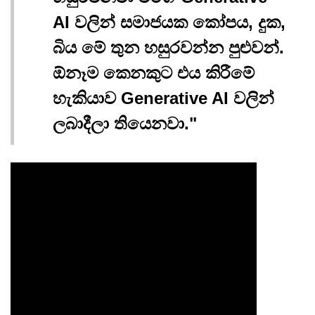
AI වලින් සමාජයක කෝපය, දුක,
බිය මේ තුන හසුරවන්න පුළුවන්.
ඕනෑම කෙනකුට එය කිරීමේ
හැකියාව Generative AI වලින්
ලබාදීලා තියෙනවා."