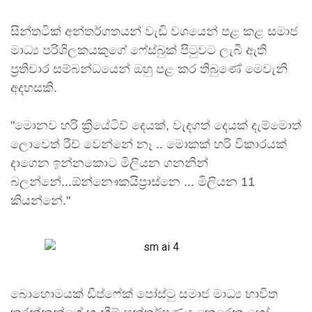
සින්තටික් අන්තර්ගතයන් වැඩි වශයෙන් පළ කළ සමාජ
මාධ්‍ය පරිශිලකයකුගේ ෆේස්බුක් පිටුවට ලැබී ඇති
ප්‍රතිචාර සම්බන්ධයෙන් ඔහු පළ කර තිබුණේ මෙවැනි
අදහසකි.
"මොනව හරි ක්‍රියේටිව් දෙයක්, වැදගත් දෙයක් දැම්මොත්
ලොවෙත් රීච් වෙන්නේ නෑ .. මොකක් හරි විකාරයක්
දාගෙන ඉන්නකොට මිලියන ගනනින්
බලන්නේ...ඕන්නෞකයිප්‍රාස්නෙ ... මිලියන 11
කියන්නේ."
බොහොමයක් ඩීප්ෆේක් පෝස්ටු සමාජ මාධ්‍ය භාවිත