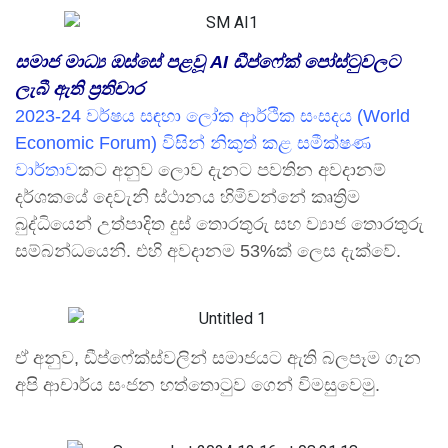
සමාජ මාධ්‍ය ඔස්සේ පළවූ AI ඩීප්ෆේක් පෝස්ටුවලට
ලැබී ඇති ප්‍රතිචාර
2023-24 වර්ෂය සඳහා ලෝක ආර්ථික සංසදය (World
Economic Forum) විසින් නිකුත් කළ සමීක්ෂණ
වාර්තාව
කට අනුව ලොව දැනට පවතින අවදානම්
දර්ශකයේ දෙවැනි ස්ථානය හිමිවන්නේ කෘත්‍රිම
බුද්ධියෙන් උත්පාදිත දුස් තොරතුරු සහ ව්‍යාජ තොරතුරු
සම්බන්ධයෙනි. එහි අවදානම 53%ක් ලෙස දැක්වේ.
ඒ අනුව, ඩීප්ෆේක්ස්වලින් සමාජයට ඇති බලපෑම ගැන
අපි ආචාර්ය සංජන හත්තොටුව ගෙන් විමසුවෙමු.