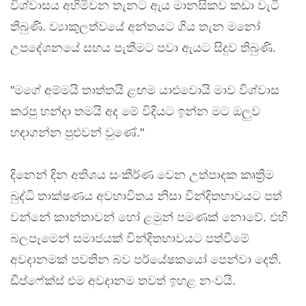
විශ්වාසය අහිමිවන තැනට ඇය මානසිකව කඩා වැටී
තිබුණි. ව්‍යාකුලත්වයේ අන්තයට ගිය තැන මනෝ
උපදේශනයේ සහය පැතීමට පවා ඇයට සිදුව තිබුණි.
"මගේ අම්මයි තාත්තයි ළඟම යාළුවොයි මාව විශ්වාස
කරපු හන්දා තමයි අද මේ විදියට ඉන්න මට ඔලුව
හදාගන්න පුළුවන් වුණේ."
දිනෙන් දින අතිශය සංකීර්ණ වෙන උත්පාදක කෘත්‍රිම
බුද්ධි තාක්ෂණය අවභාවිතය නිසා වින්දිතභාවයට පත්
වන්නේ කාන්තාවන් හෝ ළමුන් පමණක් නොවේ. එහි
බලපෑමෙන් සමාජයක් වින්දිතභාවයට පත්වීමේ
අවදානමක් පවතින බව පර්යේෂකයෝ පෙන්වා දෙති.
ඩීප්ෆේක්ස් එම අවදානම තවත් ඉහළ නංවයි.