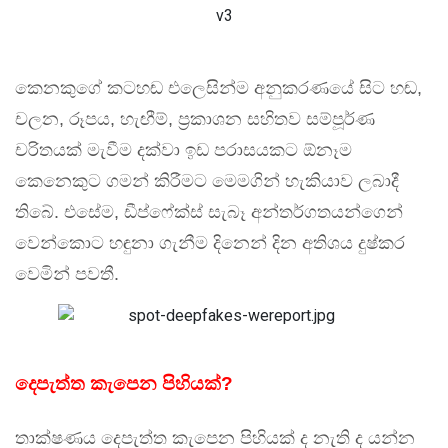
කෙනකුගේ කටහඬ එලෙසින්ම අනුකරණයේ සිට හඬ,
චලන, රූපය, හැඟීම්, ප්‍රකාශන සහිතව සම්පූර්ණ
චරිතයක් මැවීම දක්වා ඉඩ පරාසයකට ඕනෑම
කෙනෙකුට ගමන් කිරීමට මෙමගින් හැකියාව ලබාදී
තිබේ. එසේම, ඩීප්ෆේක්ස් සැබෑ අන්තර්ගතයන්ගෙන්
වෙන්කොට හඳුනා ගැනීම දිනෙන් දින අතිශය දුෂ්කර
වෙමින් පවතී.
දෙපැත්ත කැපෙන පිහියක්?
තාක්ෂණය දෙපැත්ත කැපෙන පිහියක් ද නැති ද යන්න