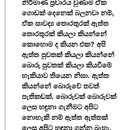
නිර්මාණ ප්‍රචාරය වුණාම ඒක
ගොඩක් දෙනෙක් බලනවා නම්,
ඒක සාවද්‍ය තොරතුරක් ඇත්ත
තොරතුරක් කියලා කියන්නේ
කොහොම ද කියන එක? අපි
ඇත්ත පුවතක් කියලා කියන්නේ
බොරු පුවතක් කියලා කියවීමේ
හැකියාව තියෙන නිසා. ඇත්ත
කියන්නේ බොරුවේ තවත්
පැතිකඩක්. බොරුවක් බොරුවක්
ලෙස හඳුනා ගැනීමට අපිට
නොහැකි නම් ඇත්ත ඇත්තක්
ලෙස අපිට හඳුනා ගන්න බැහැ.