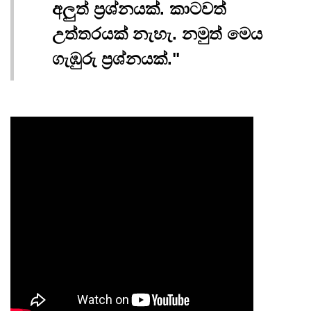
අලුත් ප්‍රශ්නයක්. කාටවත්
උත්තරයක් නැහැ. නමුත් මෙය
ගැඹුරු ප්‍රශ්නයක්."