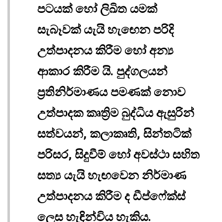
පටයක් හෝ ලිඛිත යමක්
සැබෑවක් යැයි හැඟෙන පරිදි
උත්පාදනය කිරීම හෝ අන්‍ය
ආකාර කිරීම යි. පුද්ගලයන්
ප්‍රතිනිර්මාණය පමණක් නොව
උත්පාදක කෘත්‍රිම බුද්ධිය ඇසුරින්
සත්වයන්, කලාකෘති, සින්තටික්
පරිසර, සිදුවීම් හෝ අවස්ථා සහිත
සත්‍ය යැයි හැඟවෙන නිර්මාණ
උත්පාදනය කිරීම ද ඩීප්ෆේක්ස්
ලෙස හැඳින්විය හැකිය.