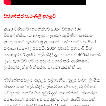
ඩීප්ෆේක්ස් පැමිණිලි ඉහළට
2023 වර්ෂයට සාපේක්ෂව 2024 වර්ෂයේ AI
ඩීප්ෆේක්ස්වලට අදාලව ලැබෙන පැමිණිලි සංඛ්‍යාව
ඉහළ ගොස් ඇතිබව ශ්‍රී ලංකා පරිගණක හදිසි ප්‍රතිචාර
සංසදය (CERT) පවසයි. 2024 වසරේ ජනවාරි සිට
නොවැම්බර් දක්වා පැමිණිලි දළ වශයෙන් 400ක් පමණ
ලැබී ඇති බව එම සංසදයේ තොරුතුරු ආරක්ෂණ
ඉංජිනේරු තිනුරි තිසේරා සඳහන් කරන්නී ය.
"ඩීප්ෆේක්ස්වලට අදාලව පළිගැනීම්, මූල්‍ය වංචා, ලිංගික
හිංසන වගේ පැමිණිලි ලැබීමේ කාණ්ඩවල වැඩිවීමක්
වෙලා තියෙනවා ගිය අවුරුද්දට සාපේක්ෂව. ඡායාරූප
යොදාගෙන කරන අකටයුතුකම් ගැන තමයි ගොඩක්
වෙලාවට පැමිණිලි එන්නේ. AI bots යොදාගෙන