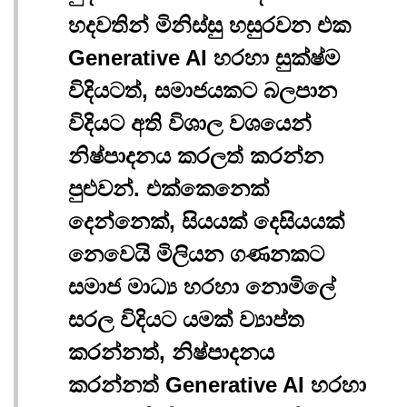
හදවතින් මිනිස්සු හසුරවන එක
Generative AI හරහා සුක්ෂ්ම
විදියටත්, සමාජයකට බලපාන
විදියට අති විශාල වශයෙන්
නිෂ්පාදනය කරලත් කරන්න
පුළුවන්. එක්කෙනෙක්
දෙන්නෙක්, සියයක් දෙසියයක්
නෙවෙයි මිලියන ගණනකට
සමාජ මාධ්‍ය හරහා නොමිලේ
සරල විදියට යමක් ව්‍යාප්ත
කරන්නත්, නිෂ්පාදනය
කරන්නත් Generative AI හරහා