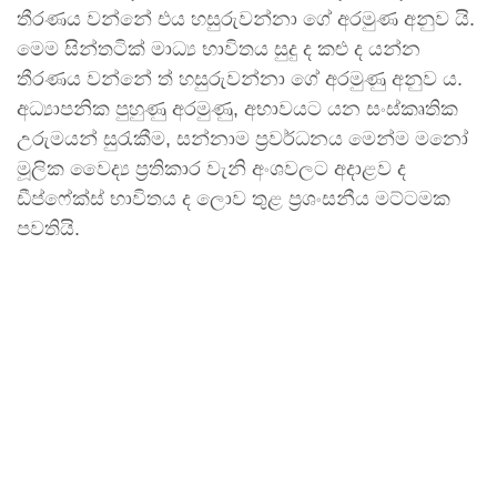
තීරණය වන්නේ එය හසුරුවන්නා ගේ අරමුණ අනුව යි.
මෙම සින්තටික් මාධ්‍ය භාවිතය සුදු ද කළු ද යන්න
තීරණය වන්නේ ත් හසුරුවන්නා ගේ අරමුණු අනුව ය.
අධ්‍යාපනික පුහුණු අරමුණු, අභාවයට යන සංස්කෘතික
උරුමයන් සුරැකීම, සන්නාම ප්‍රවර්ධනය මෙන්ම මනෝ
මූලික වෛද්‍ය ප්‍රතිකාර වැනි අංශවලට අදාළව ද
ඩීප්ෆේක්ස් භාවිතය ද ලොව තුළ ප්‍රශංසනීය මට්ටමක
පවතියි.