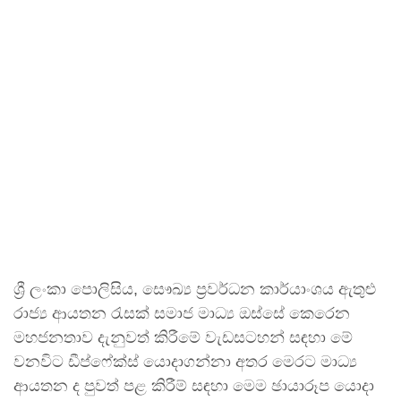
ශ්‍රී ලංකා පොලිසිය, සෞඛ්‍ය ප්‍රවර්ධන කාර්යාංශය ඇතුළු
රාජ්‍ය ආයතන රැසක් සමාජ මාධ්‍ය ඔස්සේ කෙරෙන
මහජනතාව දැනුවත් කිරීමේ වැඩසටහන් සඳහා මේ
වනවිට ඩීප්ෆේක්ස් යොදාගන්නා අතර මෙරට මාධ්‍ය
ආයතන ද පුවත් පළ කිරීම් සඳහා මෙම ඡායාරූප යොදා