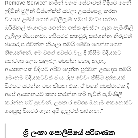
Remove Service" නමින් ව්‍යාජ සේවාවක් විදියට පෙනී
ඉඳිමින් මුලින් ඩීප්ෆේක්ස් යවලා උසස්පෙළ කරන
වයසේ ළමයි ගෙන් ටෙලිග්‍රෑම් සමාජ මාධ්‍ය හරහා
ඔරිජිනල් ඡායාරූප ගෙන්න ගත්ත අවස්ථා ගැන පැමිණිලි
ලැබිලා තියෙනවා. හරියටම තහවුරු කරගන්න නිරුවත්
ඡායාරූප එවන්න කියලා තමයි මේවා ගෙන්නගෙන
තියෙන්නේ. මේ වගේ අවස්ථාවල දී කිසිම විදියකට
අනවශ්‍ය ලෙස කලබල වෙන්න හොඳ නැහැ.
ආයතනයක් විදියට අපිට දෙන්න පුළුවන් උපදෙස තමයි
මොනම විදියකටවත් ඡායාරූප වේවා කිසිම දත්තයක්
පිටතට යවන්න එපා කියන එක. ඒ වගේ අවස්ථාවක දී
අපේ ආයතනයට කතා කරන්න හරි ඇවිත් පැමිණිලි
කරන්න හරි පුළුවන්. උපකාර අවශ්‍ය ඕනෑම කෙනෙක්ට
ගතයුතු පියවර ගැන අපි දැනුවත් කරනවා."
ශ්‍රී ලංකා පොලිසියේ පරිගණක