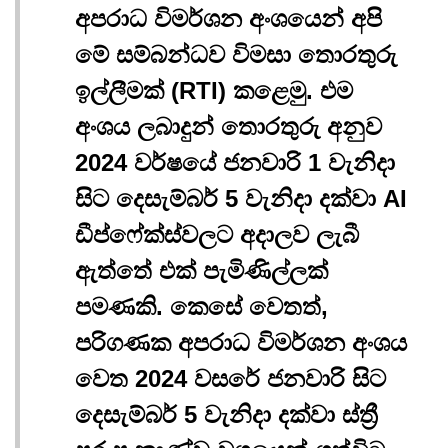
අපරාධ විමර්ශන අංශයෙන් අපි
මේ සම්බන්ධව විමසා තොරතුරු
ඉල්ලීමක් (RTI) කළෙමු. එම
අංශය ලබාදුන් තොරතුරු අනුව
2024 වර්ෂයේ ජනවාරි 1 වැනිදා
සිට දෙසැම්බර් 5 වැනිදා දක්වා AI
ඩීප්ෆේක්ස්වලට අදාලව ලැබී
ඇත්තේ එක් පැමිණිල්ලක්
පමණකි. කෙසේ වෙතත්,
පරිගණක අපරාධ විමර්ශන අංශය
වෙත 2024 වසරේ ජනවාරි සිට
දෙසැම්බර් 5 වැනිදා දක්වා ස්ත්‍රී