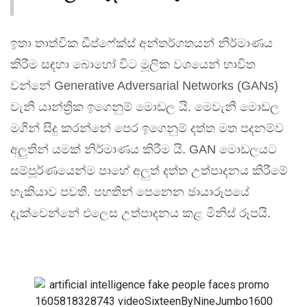
ඉතා තාත්වික ඩීප්ෆේක්ස් අන්තර්ගතයන් නිර්මාණය
කිරීම සඳහා බොහෝ විට මූලික වශයෙන් භාවිත
වන්නේ Generative Adversarial Networks (GANs)
වැනි යාන්ත්‍රික ඉගෙනුම් මොඩල යි. මෙවැනි මොඩල
මගින් සිදු කරන්නේ පෙර ඉගෙනුම් දත්ත මත පදනම්ව
අලුතින් යමක් නිර්මාණය කිරීම යි. GAN මොඩලයට
සම්පූර්ණයෙන්ම පාහේ අලුත් දත්ත උත්පාදනය කිරීමේ
හැකියාව පවතී. පහතින් පෙනෙන ඡායාරූපයේ
දැක්වෙන්නේ එලෙස උත්පාදනය කළ මිනිස් රූපයි.