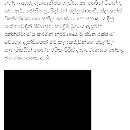
ගන්නා අයුරු දැකගැනීමට හැකිය. අප අතරින් වියෝ වූ
එච්. ආර්. ජෝතිපාල, මිල්ටන් මල්ලවාරච්චි, ක්ලැරන්ස්
විජේවර්ධන සහ සුනිල් පෙරේරා යන ජනාදරය දිනූ
සංගීතවේදීන් සිව්දෙනා කෘත්‍රිම බුද්ධිය ඇසුරින්
ප්‍රතිනිර්මාණය කරමින් නිර්මාණය වූ ජිවිත රක්ෂණ
වෙළෙඳ දැන්වීමෙන් එම කලාකරුවන්ගේ පවුල්වල
සාමාජිකයින් මෙන්ම රසික පිරිස් ද සංවේදනයට පත්කළ
බව ඔබට මතක ඇති.