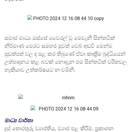
සමාජ මාධ්‍ය ඔස්සේ වෛරල් වූ මෙවැනි සින්තටික්
නිර්මාණ මෙරට සමහර පුවත් වෙබ් අඩවි මෙන්ම
පුවත්පත් වල ද පළ කර තිබුණේ ඒවා කෘත්‍රිම බුද්ධියෙන්
උත්පාදනය කළ බවක් නොදැන එම සින්තටික් චරිතවල
හැකියාව උත්කර්ෂයට නංවමිනි.
මාධ්‍ය වාර්තා
දුස් තොරතුරු ව්‍යාප්තිය, ව්‍යාජ පළ කිරීම්, ප්‍රකාශන