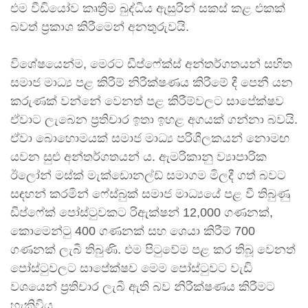
එම වීඩියෝව කෘත්‍රිම බුද්ධිය ඇසුරින් සකස් කළ එකක්
බවත් ප්‍රකාශ කිරීමෙන් අනතුරුවයි.
විශේෂයෙන්ම, මෙරට ඩීප්ෆේක්ස් අන්තර්ගතයන් සහිත
සමාජ මාධ්‍ය පළ කිරීම් නිරීක්ෂණය කිරීමේ දී පෙනී යන
කරුණක් වන්නේ වෙනත් පළ කිරීම්වලට සාපේක්ෂව
ඒවාට ලැබෙන ප්‍රතිචාර ඉතා ඉහළ අගයක් ගන්නා බවයි.
ඒවා බොහොමයක් සමාජ මාධ්‍ය පරිශීලකයන් නොමඟ
යවන සුළු අන්තර්ගතයන් ය. ඇමරිකානු ව්‍යාපාරික
ඊලෝන් මස්ක් මැක්ඩොනල්ඩ් සමාගම මිලදී ගත් බවට
සඳහන් කරමින් ෆේස්බුක් සමාජ මාධ්‍යයේ පළ වී තිබුණු
ඩීප්ෆේක් පෝස්ටුවකට රිඇක්ෂන් 12,000 ගණනක්,
කොමෙන්ටු 400 ගණනක් සහ ශෙයා කිරීම් 700
ගණනක් ලැබී තිබුණි. එම පිටුවේම පළ කර තිබූ වෙනත්
පෝස්ටුවලට සාපේක්ෂව මෙම පෝස්ටුවට වැඩි
වශයෙන් ප්‍රතිචාර ලැබී ඇති බව නිරීක්ෂණය කිරීමට
හැකිවිය.