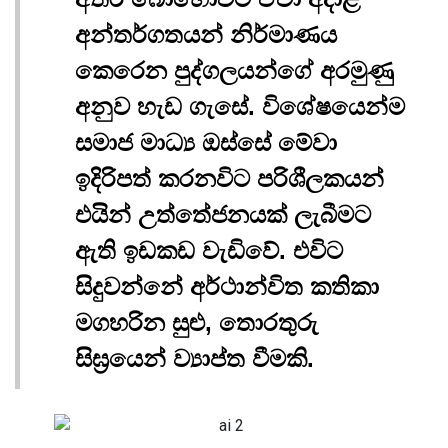
අන්තර්ගතයන් නිර්මාණය
කෙරෙන පුද්ගලයන්ගේ අරමුණු
අනුව හැඩ ගැසේ. විශේෂයෙන්ම
සමාජ මාධ්‍ය ඔස්සේ මේවා
ඉදිරිපත් කරනවිට පරිශීලකයන්
එයින් උත්තේජනයක් ලැබීමට
ඇති ඉඩකඩ වැඩිවේ. එවිට
සිදුවන්නේ අර්ථාන්විත කතිකා
මගහරින සුළු, තොරතුරු
සිඝ්‍රයෙන් ව්‍යාප්ත වීමකි.