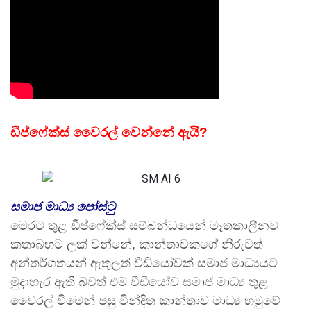
ඩීප්ෆේක්ස් වෛරල් වෙන්නේ ඇයි?
සමාජ මාධ්‍ය පෝස්ටු
මෙරට තුළ ඩීප්ෆේක්ස් සම්බන්ධයෙන් මෑතකාලීනව
කතාබහට ලක් වන්නේ, කාන්තාවකගේ නිරුවත්
අන්තර්ගතයන් ඇතුලත් වීඩියෝවක් සමාජ මාධ්‍යයට
මුදාහැර ඇති බවත් එම වීඩියෝව සමාජ මාධ්‍ය තුළ
වෛරල් වීමෙන් පසු වින්දිත කාන්තාව මාධ්‍ය හමුවේ