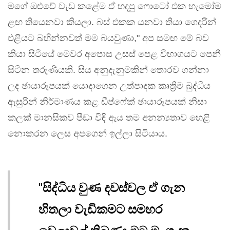
මගේ ඔළුවේ වැඩ කළේම ඒ හදපු ෆොටෝ එක හැමෝම
ළඟ තියෙනවා කියලා. බස් එකක යනවා තියා ගෙදරින්
එළියට බහින්නවත් මම බයවුණා," අප සමඟ මේ බව
කියා සිටියේ මෙවර අපොස උසස් පෙළ විභාගයට පෙනී
සිටින තරුණියකි. සිය අනුදැනුමකින් තොරව ගන්නා
ලද ඡායාරූපයක් යොදාගෙන උත්පාදක කෘත්‍රිම බුද්ධිය
ඇසුරින් නිර්මාණය කළ ඩීප්ෆේක් ඡායාරූපයක් නිසා
කලක් මානසිකව පීඩා විඳි ඇය තම අනන්‍යතාව හෙළි
නොකරන ලෙස අපගෙන් ඉල්ලා සිටියාය.
"සිද්ධිය වුණ දවස්වල ඒ ගැන
හිතලා වැඩිකමට සමහර